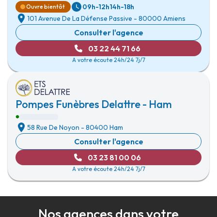
09h-12h
14h-18h
Ouvre bientôt
101 Avenue De La Défense Passive
-
80000 Amiens
Consulter l'agence
03 22 44 71 66
A votre écoute 24h/24 7j/7
Pompes Funèbres Delattre - Ham
58 Rue De Noyon
-
80400 Ham
Consulter l'agence
03 23 81 00 06
A votre écoute 24h/24 7j/7
Nos agences dans votre