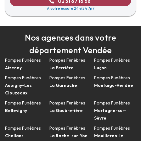
02 51 67 16 68
A votre écoute 24h/24 7j/7
Nos agences dans votre
département Vendée
Pompes Funèbres
Pompes Funèbres
Pompes Funèbres
Aizenay
La Ferrière
Luçon
Pompes Funèbres
Pompes Funèbres
Pompes Funèbres
Aubigny-Les
La Garnache
Montaigu-Vendée
Clouzeaux
Pompes Funèbres
Pompes Funèbres
Pompes Funèbres
Bellevigny
La Gaubretière
Mortagne-sur-
Sèvre
Pompes Funèbres
Pompes Funèbres
Pompes Funèbres
Challans
La Roche-sur-Yon
Mouilleron-le-