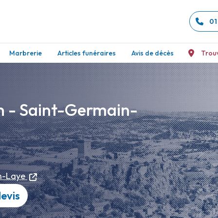
01
Marbrerie
Articles funéraires
Avis de décès
Trou
in - Saint-Germain-
n-Laye
evis