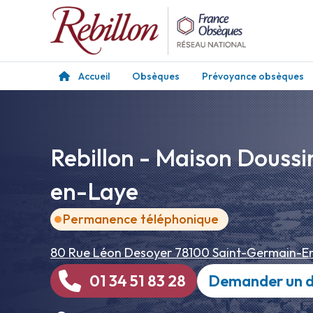
Accueil
Obsèques
Prévoyance obsèques
Rebillon - Maison Douss
en-Laye
Permanence téléphonique
80 Rue Léon Desoyer
78100 Saint-Germain-E
01 34 51 83 28
Demander un d