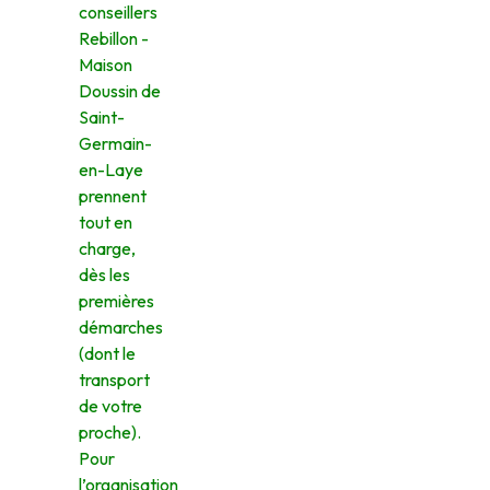
conseillers
Rebillon -
Maison
Doussin de
Saint-
Germain-
en-Laye
prennent
tout en
charge,
dès les
premières
démarches
(dont le
transport
de votre
proche).
Pour
l’organisation