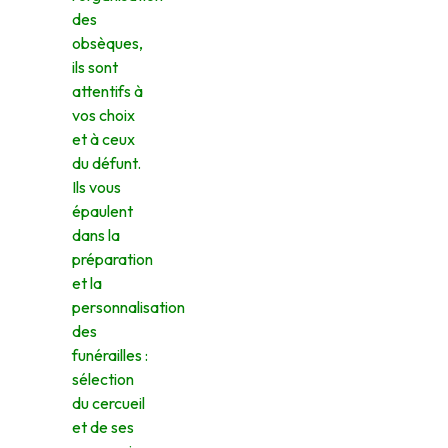
des
obsèques,
ils sont
attentifs à
vos choix
et à ceux
du défunt.
Ils vous
épaulent
dans la
préparation
et la
personnalisation
des
funérailles :
sélection
du cercueil
et de ses