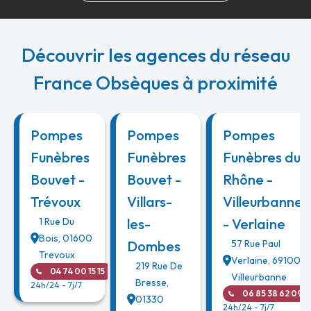
Découvrir les agences du réseau
France Obsèques à proximité
Pompes
Pompes
Pompes
Funèbres
Funèbres
Funèbres du
Bouvet -
Bouvet -
Rhône -
Trévoux
Villars-
Villeurbanne
1 Rue Du
les-
- Verlaine
Bois
,
01600
Dombes
57 Rue Paul
Trevoux
Verlaine
,
69100
219 Rue De
04 74 00 15 15
Villeurbanne
Bresse
,
24h/24 - 7j/7
06 85 38 62 09
01330
24h/24 - 7j/7