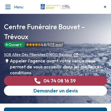
Menu
Centre Funéraire Bouvet -
Trévoux
Ouvert
4.8
/5
(
13
avis)
508 Allée Des Filieristes
01600 Trévoux
Appeler l'agence avant votre venue nous
permet de vous accueillir dans les meilleures
conditions.
04 74 08 16 39
Demander un devis