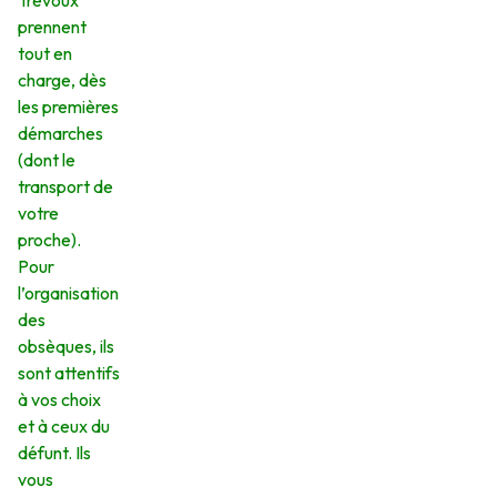
Trévoux
prennent
tout en
charge, dès
les premières
démarches
(dont le
transport de
votre
proche).
Pour
l’organisation
des
obsèques, ils
sont attentifs
à vos choix
et à ceux du
défunt. Ils
vous