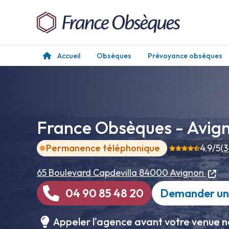
Accueil
Obsèques
Prévoyance obsèques
France Obsèques - Avign
Permanence téléphonique
4.9
/5
(
3
65 Boulevard Capdevilla
84000 Avignon
04 90 85 48 20
Demander un 
Appeler l'agence avant votre venue n