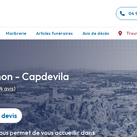
04 
Marbrerie
Articles funéraires
Avis de décès
Trou
on - Capdevila
4
avis)
devis
ous permet de vous accueillir dans