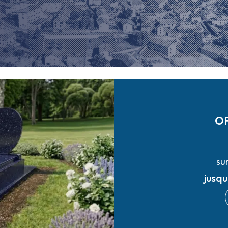
O
su
jusq