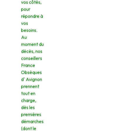
vos côtés,
pour
répondre à
vos
besoins.
Au
moment du
décès, nos
conseillers
France
Obsèques
d' Avignon
prennent
tout en
charge,
dès les
premières
démarches
(dont le