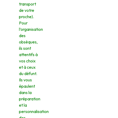
transport
de votre
proche).
Pour
l’organisation
des
obsèques,
ils sont
attentifs à
vos choix
et à ceux
du défunt.
Ils vous
épaulent
dans la
préparation
et la
personnalisation
des