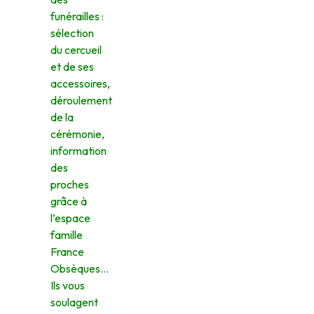
funérailles :
sélection
du cercueil
et de ses
accessoires,
déroulement
de la
cérémonie,
information
des
proches
grâce à
l’espace
famille
France
Obsèques…
Ils vous
soulagent