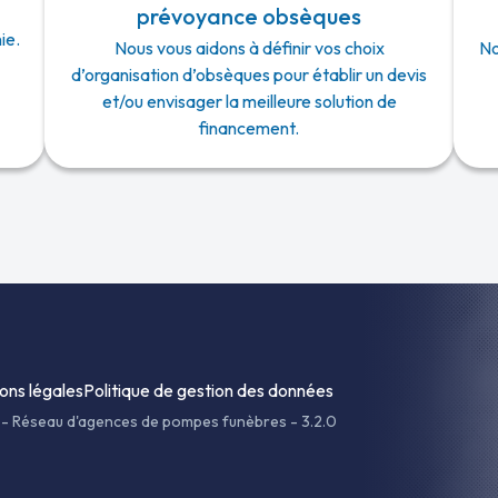
prévoyance obsèques
ie.
Nous vous aidons à définir vos choix
No
d’organisation d’obsèques pour établir un devis
et/ou envisager la meilleure solution de
financement.
ons légales
Politique de gestion des données
-
Réseau d'agences de pompes funèbres - 3.2.0