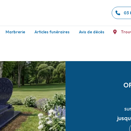
03 
Marbrerie
Articles funéraires
Avis de décès
Trou
O
su
jusq