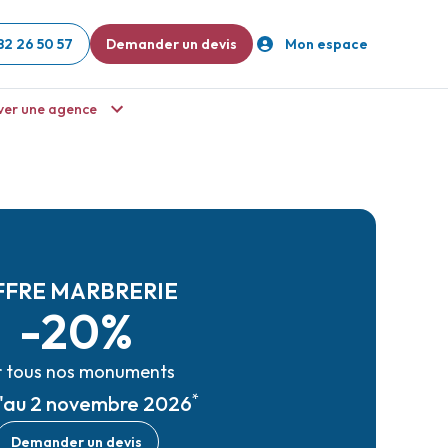
82 26 50 57
Demander un devis
Mon espace
ver une agence
FFRE MARBRERIE
-20%
r tous nos monuments
*
u'au 2 novembre 2026
Demander un devis