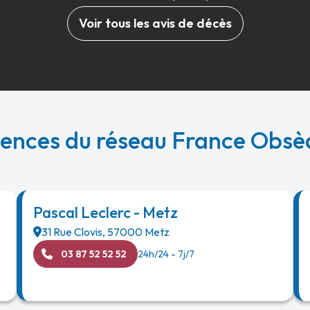
Voir tous les avis de décès
gences du réseau France Obsè
Pascal Leclerc - Metz
31 Rue Clovis
,
57000
Metz
03 87 52 52 52
24h/24 - 7j/7