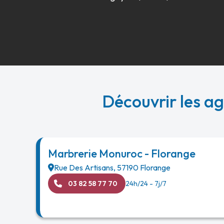
Découvrir les a
Marbrerie Monuroc - Florange
Rue Des Artisans
,
57190
Florange
03 82 58 77 70
24h/24 - 7j/7