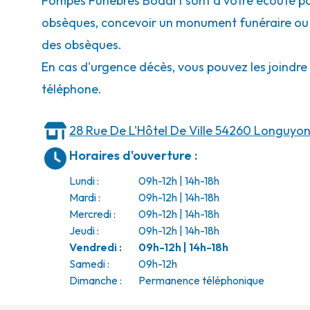
Pompes Funèbres Bodart sont à votre écoute po
obsèques, concevoir un monument funéraire ou a
des obsèques.
En cas d'urgence décès, vous pouvez les joindr
téléphone.
28 Rue De L'Hôtel De Ville
54260 Longuyo
Horaires d'ouverture
:
Lundi
:
09h-12h | 14h-18h
Mardi
:
09h-12h | 14h-18h
Mercredi
:
09h-12h | 14h-18h
Jeudi
:
09h-12h | 14h-18h
Vendredi
:
09h-12h | 14h-18h
Samedi
:
09h-12h
Dimanche
:
Permanence téléphonique