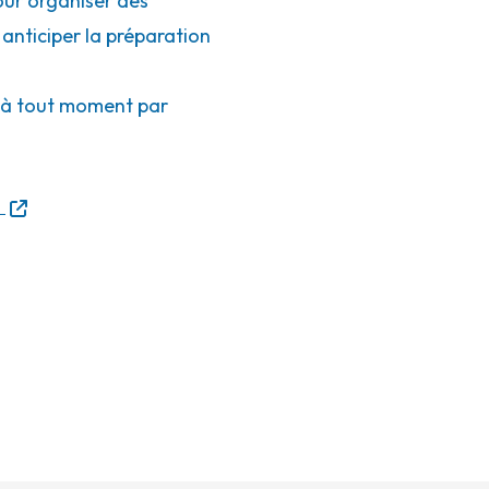
ur organiser des
nticiper la préparation
e à tout moment par
n