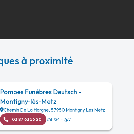
ques à proximité
Pompes Funèbres Deutsch -
Montigny-lès-Metz
Chemin De La Horgne
,
57950
Montigny Les Metz
03 87 63 56 20
24h/24 - 7j/7