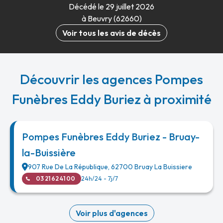
Décédé le 29 juillet 2026
à Beuvry (62660)
Voir tous les avis de décès
Découvrir les agences Pompes
Funèbres Eddy Buriez à proximité
Pompes Funèbres Eddy Buriez - Bruay-
la-Buissière
907 Rue De La République
,
62700
Bruay La Buissiere
03 21 62 41 00
24h/24 - 7j/7
Voir plus d'agences