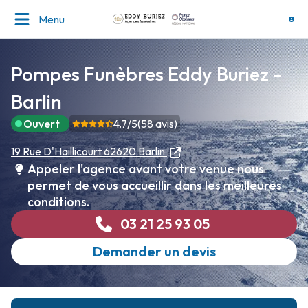
Menu
Pompes Funèbres Eddy Buriez -
Barlin
Ouvert
4.7
/5
(
58
avis)
19 Rue D'Haillicourt
62620 Barlin
Appeler l'agence avant votre venue nous
permet de vous accueillir dans les meilleures
conditions.
03 21 25 93 05
Demander un devis