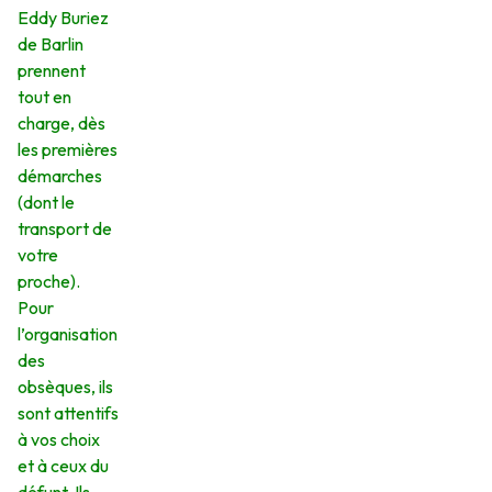
Eddy Buriez
de Barlin
prennent
tout en
charge, dès
les premières
démarches
(dont le
transport de
votre
proche).
Pour
l’organisation
des
obsèques, ils
sont attentifs
à vos choix
et à ceux du