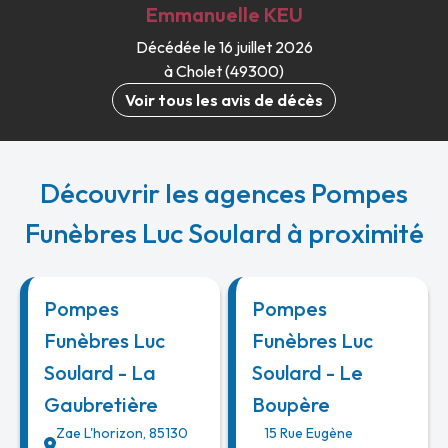
Emmanuelle
KEU
Décédée le 16 juillet 2026
à Cholet (49300)
Voir tous les avis de décès
Découvrir les agences Pompes
Funèbres Luc Soulard à proximité
Pompes
Pompes
Funèbres Luc
Funèbres Luc
Soulard - La
Soulard - Le
Gaubretière
Boupère
Zae L'horizon
,
85130
15 Rue Eugène