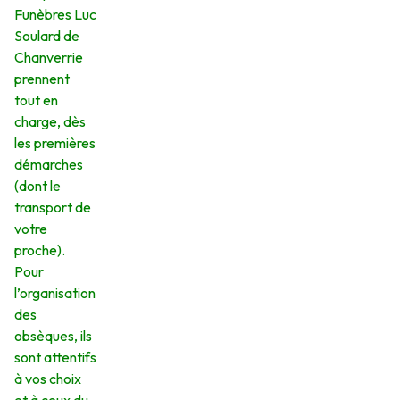
Funèbres Luc
Soulard de
Chanverrie
prennent
tout en
charge, dès
les premières
démarches
(dont le
transport de
votre
proche).
Pour
l’organisation
des
obsèques, ils
sont attentifs
à vos choix