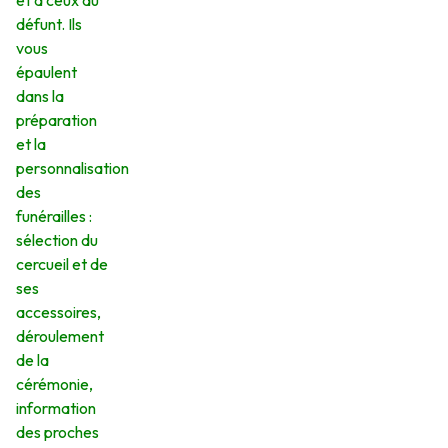
et à ceux du
défunt. Ils
vous
épaulent
dans la
préparation
et la
personnalisation
des
funérailles :
sélection du
cercueil et de
ses
accessoires,
déroulement
de la
cérémonie,
information
des proches