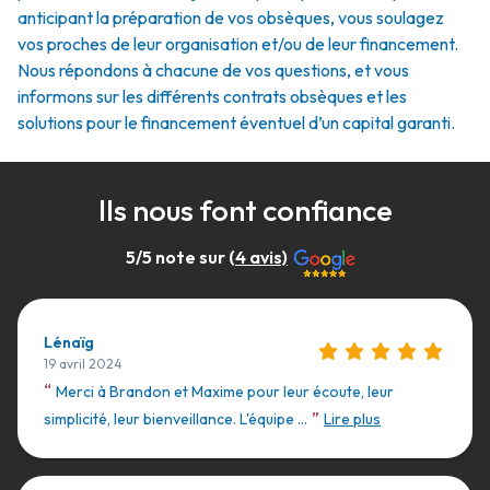
anticipant la préparation de vos obsèques, vous soulagez
vos proches de leur organisation et/ou de leur financement.
Nous répondons à chacune de vos questions, et vous
informons sur les différents contrats obsèques et les
solutions pour le financement éventuel d’un capital garanti.
Ils nous font confiance
5
/5 note sur (
4
avis)
Lénaïg
19 avril 2024
“
Merci à Brandon et Maxime pour leur écoute, leur
”
simplicité, leur bienveillance. L'équipe ...
Lire plus