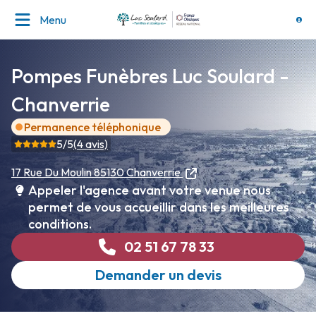
Menu
Pompes Funèbres Luc Soulard -
Chanverrie
Permanence téléphonique
5
/5
(
4
avis)
17 Rue Du Moulin
85130 Chanverrie
Appeler l'agence avant votre venue nous
permet de vous accueillir dans les meilleures
conditions.
02 51 67 78 33
Demander un devis