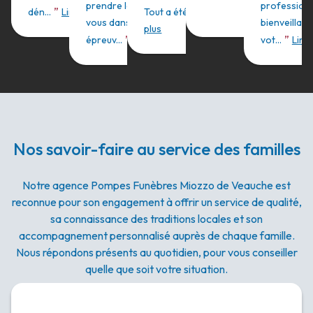
prendre le temps avec
professionn
”
”
dén...
Lire plus
Tout a été parfait e...
Lire
vous dans cette dure
bienveillanc
plus
”
”
épreuv...
Lire plus
vot...
Lire 
Nos savoir-faire au service des familles
Notre agence Pompes Funèbres Miozzo de Veauche est
reconnue pour son engagement à offrir un service de qualité,
sa connaissance des traditions locales et son
accompagnement personnalisé auprès de chaque famille.
Nous répondons présents au quotidien, pour vous conseiller
quelle que soit votre situation.