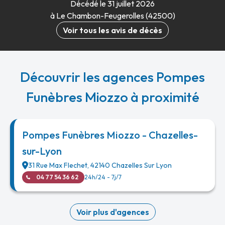
Décédé le 31 juillet 2026
à Le Chambon-Feugerolles (42500)
Voir tous les avis de décès
Découvrir les agences Pompes
Funèbres Miozzo à proximité
Pompes Funèbres Miozzo - Chazelles-
sur-Lyon
31 Rue Max Flechet
,
42140
Chazelles Sur Lyon
04 77 54 36 62
24h/24 - 7j/7
Voir plus d'agences