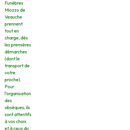
Funèbres
Miozzo de
Veauche
prennent
tout en
charge, dès
les premières
démarches
(dont le
transport de
votre
proche).
Pour
l’organisation
des
obsèques, ils
sont attentifs
à vos choix
et à ceux du