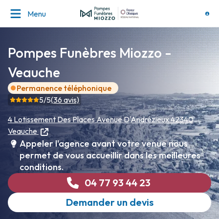
Menu
Pompes Funèbres Miozzo -
Veauche
Permanence téléphonique
5
/5
(
36
avis)
4 Lotissement Des Places
Avenue D'Andrézieux
42340
Veauche
Appeler l'agence avant votre venue nous
permet de vous accueillir dans les meilleures
conditions.
04 77 93 44 23
Demander un devis