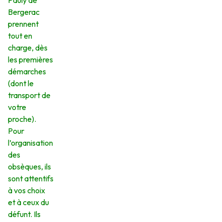
Pauly de
Bergerac
prennent
tout en
charge, dès
les premières
démarches
(dont le
transport de
votre
proche).
Pour
l’organisation
des
obsèques, ils
sont attentifs
à vos choix
et à ceux du
défunt. Ils