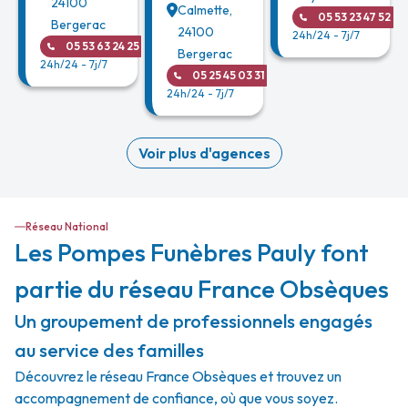
24100
Calmette
,
05 53 23 47 52
Bergerac
24100
24h/24 - 7j/7
05 53 63 24 25
Bergerac
24h/24 - 7j/7
05 25 45 03 31
24h/24 - 7j/7
Voir plus d'agences
Réseau National
Les Pompes Funèbres Pauly font
partie du réseau France Obsèques
Un groupement de professionnels engagés
au service des familles
Découvrez le réseau France Obsèques et trouvez un
accompagnement de confiance, où que vous soyez.