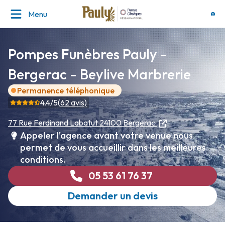
Menu
Pompes Funèbres Pauly -
Bergerac - Beylive Marbrerie
Permanence téléphonique
4.4
/5
(
62
avis)
77 Rue Ferdinand Labatut
24100 Bergerac
Appeler l'agence avant votre venue nous
permet de vous accueillir dans les meilleures
conditions.
05 53 61 76 37
Demander un devis