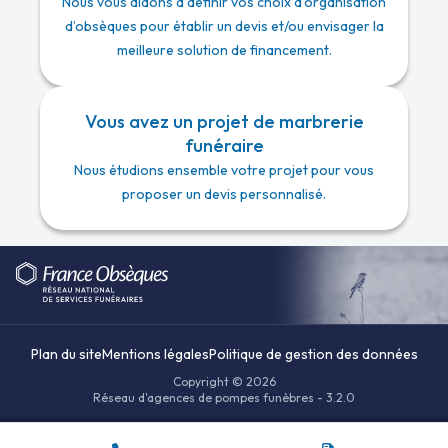
Nous vous aidons à définir vos choix d’organisation
d’obsèques pour établir un devis et/ou envisager la
meilleure solution de financement.
Vous avez un projet de marbrerie
funéraire
Nous étudions ensemble votre projet pour vous
proposer un devis personnalisé.
Plan du site
Mentions légales
Politique de gestion des données
Copyright © 2026
Réseau d'agences de pompes funèbres - 3.2.0