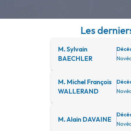
Les dernier
M. Sylvain
Décéd
BAECHLER
Novéa
M. Michel François
Décéd
WALLERAND
Novéa
Décéd
M. Alain DAVAINE
Novéa