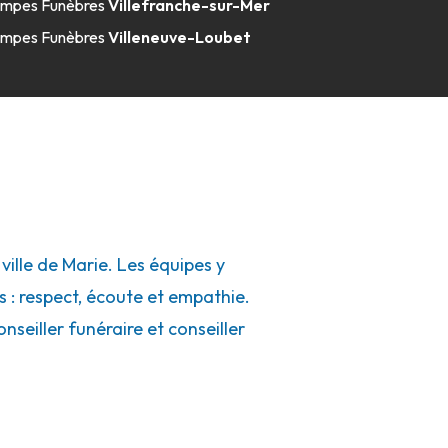
mpes Funèbres
Villefranche-sur-Mer
mpes Funèbres
Villeneuve-Loubet
lle de Marie. Les équipes y
s : respect, écoute et empathie.
seiller funéraire et conseiller