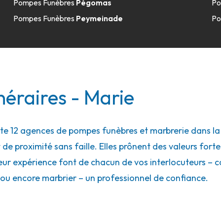
Pompes Funèbres
Pégomas
Po
Pompes Funèbres
Peymeinade
Po
36.8km
Cessole
éraires - Marie
 12 agences de pompes funèbres et marbrerie dans la vi
 de proximité sans faille. Elles prônent des valeurs forte
36.9km
eur expérience font de chacun de vos interlocuteurs – con
ou encore marbrier – un professionnel de confiance.