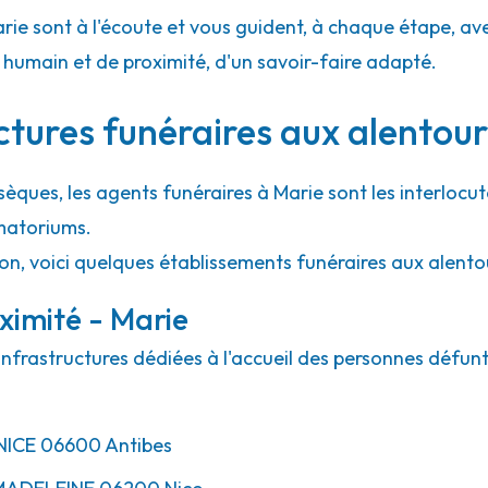
arie sont à l'écoute et vous guident, à chaque étape, avec 
39.1km
umain et de proximité, d'un savoir-faire adapté.
Nice Gioffredo
ctures funéraires aux alentour
sèques, les agents funéraires à Marie sont les interlocut
matoriums.
ion, voici quelques établissements funéraires aux alento
ximité - Marie
infrastructures dédiées à l'accueil des personnes défunt
NICE
06600
Antibes