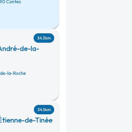
90 Contes
34.3km
-André-de-la-
-de-la-Roche
34.5km
-Étienne-de-Tinée