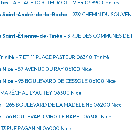
ntes
- 4 PLACE DOCTEUR OLLIVIER
06390
Contes
s Saint-André-de-la-Roche
- 239 CHEMIN DU SOUVEN
37.5km
Madeleine
s Saint-Étienne-de-Tinée
- 3 RUE DES COMMUNES DE
rinité
- 7 ET 11 PLACE PASTEUR
06340
Trinité
s Nice
- 57 AVENUE DU RAY
06100
Nice
s Nice
- 95 BOULEVARD DE CESSOLE
06100
Nice
37.5km
U MARÉCHAL LYAUTEY
06300
Nice
t Roch
e
- 265 BOULEVARD DE LA MADELEINE
06200
Nice
0 Nice
e
- 66 BOULEVARD VIRGILE BAREL
06300
Nice
 13 RUE PAGANINI
06000
Nice