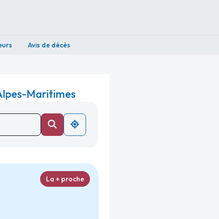
eurs
Avis de décès
Alpes-Maritimes
La + proche