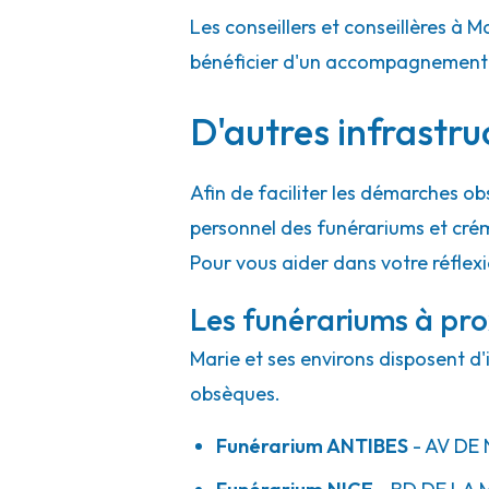
Les conseillers et conseillères à M
bénéficier d'un accompagnement h
Services Funéraires Gautier Robaut - 
09h-12h
13h30-17h30
Ouvre bientôt
D'autres infrastru
39 Rue Gioffredo
-
06000 Nice
04 93 81 38 83
Consulter l'agence
Afin de faciliter les démarches ob
A votre écoute 24h/24 7j/7
personnel des funérariums et cré
Pour vous aider dans votre réflex
Les funérariums à pro
Marie et ses environs disposent d'
obsèques.
Funérarium
ANTIBES
- AV
DE 