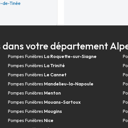
e-de-Tinée
34.6km
 dans votre département Alp
Pompes Funèbres
La Roquette-sur-Siagne
Po
-
06340 La Trinité
Pompes Funèbres
La Trinité
Po
Pompes Funèbres
Le Cannet
Po
Pompes Funèbres
Mandelieu-la-Napoule
Po
Pompes Funèbres
Menton
Po
36.1km
Pompes Funèbres
Mouans-Sartoux
Po
 Le Ray
Pompes Funèbres
Mougins
Po
Pompes Funèbres
Nice
Po