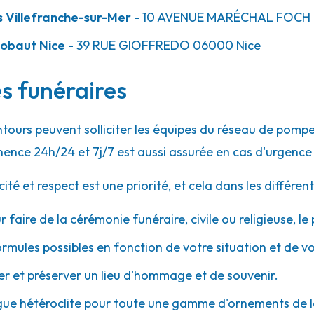
 Villefranche-sur-Mer
- 10 AVENUE MARÉCHAL FOCH
38.7km
Robaut Nice
- 39 RUE GIOFFREDO
06000
Nice
ni
es funéraires
ntours peuvent solliciter les équipes du réseau de po
ence 24h/24 et 7j/7 est aussi assurée en cas d'urgence
 et respect est une priorité, et cela dans les différent
39.0km
ranche-sur-Mer
r faire de la cérémonie funéraire, civile ou religieuse, l
ormules possibles en fonction de votre situation et de v
r
 et préserver un lieu d'hommage et de souvenir.
gue hétéroclite pour toute une gamme d'ornements de l