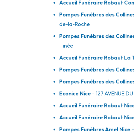
Accueil Funéraire Robaut Co
A votre écoute 24h/24 7j/7
Pompes Funèbres des Colline
de-la-Roche
Accueil Funéraire Robaut - Nice - La 
Pompes Funèbres des Colline
08h30-12h
14h-17h30
Ouvre bientôt
Tinée
265 Boulevard De La Madeleine
-
06200 Nice
Accueil Funéraire Robaut La T
04 93 83 01 37
Consulter l'agence
Pompes Funèbres des Colline
A votre écoute 24h/24 7j/7
Pompes Funèbres des Colline
Econice Nice
- 127 AVENUE D
Accueil Funéraire Robaut - Nice - Sain
Accueil Funéraire Robaut Nic
08h30-12h
14h-17h30
Ouvre bientôt
66 Boulevard Virgile Barel
-
QUARTIER ST ROCH
-
0630
Accueil Funéraire Robaut Nic
04 92 00 03 55
Consulter l'agence
Pompes Funèbres Amel Nice
-