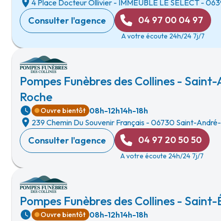
4 Place Docteur Ollivier
-
IMMEUBLE LE SELECT
-
063
04 97 00 04 97
Consulter l'agence
A votre écoute 24h/24 7j/7
Pompes Funèbres des Collines - Saint
Roche
08h-12h
14h-18h
Ouvre bientôt
239 Chemin Du Souvenir Français
-
06730 Saint-André
04 97 20 50 50
Consulter l'agence
A votre écoute 24h/24 7j/7
Pompes Funèbres des Collines - Saint
08h-12h
14h-18h
Ouvre bientôt