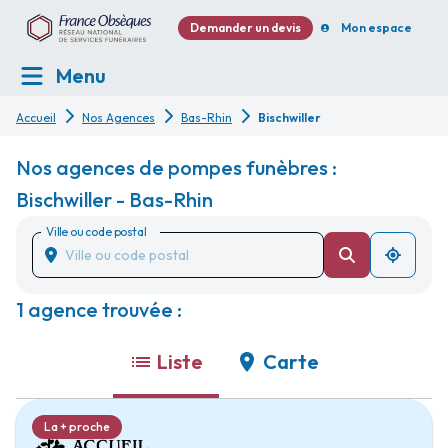
Demander un devis
Mon espace
Menu
Accueil
Nos Agences
Bas-Rhin
Bischwiller
Nos agences de pompes funèbres :
Bischwiller - Bas-Rhin
Ville ou code postal
1 agence trouvée :
Liste
Carte
La + proche