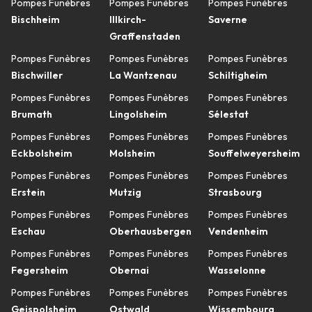
Pompes Funèbres
Pompes Funèbres
Pompes Funèbres
Bischheim
Illkirch-
Saverne
Graffenstaden
Pompes Funèbres
Pompes Funèbres
Pompes Funèbres
Bischwiller
La Wantzenau
Schiltigheim
Pompes Funèbres
Pompes Funèbres
Pompes Funèbres
Brumath
Lingolsheim
Sélestat
Pompes Funèbres
Pompes Funèbres
Pompes Funèbres
Eckbolsheim
Molsheim
Souffelweyersheim
Pompes Funèbres
Pompes Funèbres
Pompes Funèbres
Erstein
Mutzig
Strasbourg
Pompes Funèbres
Pompes Funèbres
Pompes Funèbres
Eschau
Oberhausbergen
Vendenheim
Pompes Funèbres
Pompes Funèbres
Pompes Funèbres
Fegersheim
Obernai
Wasselonne
Pompes Funèbres
Pompes Funèbres
Pompes Funèbres
Geispolsheim
Ostwald
Wissembourg