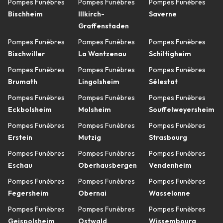
Pompes Funèbres
Pompes Funèbres
Pompes Funèbres
Bischheim
Illkirch-
Saverne
Graffenstaden
Pompes Funèbres
Pompes Funèbres
Pompes Funèbres
Bischwiller
La Wantzenau
Schiltigheim
Pompes Funèbres
Pompes Funèbres
Pompes Funèbres
Brumath
Lingolsheim
Sélestat
Pompes Funèbres
Pompes Funèbres
Pompes Funèbres
Eckbolsheim
Molsheim
Souffelweyersheim
Pompes Funèbres
Pompes Funèbres
Pompes Funèbres
Erstein
Mutzig
Strasbourg
Pompes Funèbres
Pompes Funèbres
Pompes Funèbres
Eschau
Oberhausbergen
Vendenheim
Pompes Funèbres
Pompes Funèbres
Pompes Funèbres
Fegersheim
Obernai
Wasselonne
Pompes Funèbres
Pompes Funèbres
Pompes Funèbres
Geispolsheim
Ostwald
Wissembourg