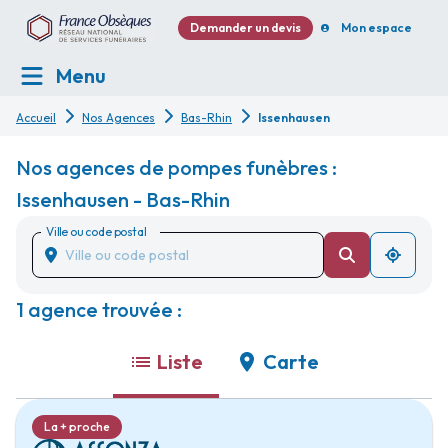
Demander un devis
Mon espace
Menu
Accueil
Nos Agences
Bas-Rhin
Issenhausen
Nos agences de pompes funèbres :
Issenhausen - Bas-Rhin
Ville ou code postal
1 agence trouvée :
Liste
Carte
La + proche