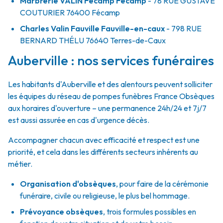
Marbrerie VALIN Fécamp Fécamp
- 78 RUE GUSTAVE
COUTURIER
76400
Fécamp
Charles Valin Fauville Fauville-en-caux
- 798 RUE
BERNARD THÉLU
76640
Terres-de-Caux
Auberville : nos services funéraires
Les habitants d'Auberville et des alentours peuvent solliciter
les équipes du réseau de pompes funèbres France Obsèques
aux horaires d'ouverture – une permanence 24h/24 et 7j/7
est aussi assurée en cas d'urgence décès.
Accompagner chacun avec efficacité et respect est une
priorité, et cela dans les différents secteurs inhérents au
métier.
Organisation d'obsèques
,
pour faire de la cérémonie
funéraire, civile ou religieuse, le plus bel hommage.
Prévoyance obsèques
,
trois formules possibles en