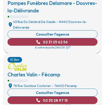
Pompes Funèbres Delamare - Douvres-
la-Délivrande
43 Rue Du Général De Gaulle
-
14440 Douvres-la-
Délivrande
Consulter l'agence
02 31 25 62 56
A votre écoute 24h/24 7j/7
51.2km
Charles Valin - Fécamp
78 Rue Gustave Couturier
-
76400 Fécamp
Consulter l'agence
02 35 28 97 15