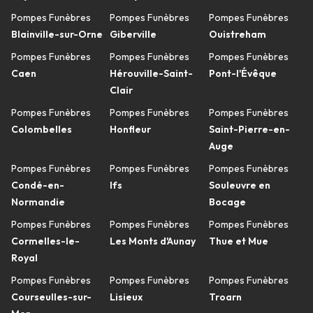
Pompes Funèbres
Pompes Funèbres
Pompes Funèbres
Blainville-sur-Orne
Giberville
Ouistreham
Pompes Funèbres
Pompes Funèbres
Pompes Funèbres
Caen
Hérouville-Saint-
Pont-l'Évêque
Clair
Pompes Funèbres
Pompes Funèbres
Pompes Funèbres
Colombelles
Honfleur
Saint-Pierre-en-
Auge
Pompes Funèbres
Pompes Funèbres
Pompes Funèbres
Condé-en-
Ifs
Souleuvre en
Normandie
Bocage
Pompes Funèbres
Pompes Funèbres
Pompes Funèbres
Cormelles-le-
Les Monts d'Aunay
Thue et Mue
Royal
Pompes Funèbres
Pompes Funèbres
Pompes Funèbres
Courseulles-sur-
Lisieux
Troarn