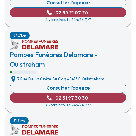
Consulter l'agence
02 35 21 07 26
A votre écoute 24h/24 7j/7
24.7km
Pompes Funèbres Delamare -
Ouistreham
7 Rue De La Crête Au Coq
-
14150 Ouistreham
Consulter l'agence
02 31 97 30 30
A votre écoute 24h/24 7j/7
31.3km