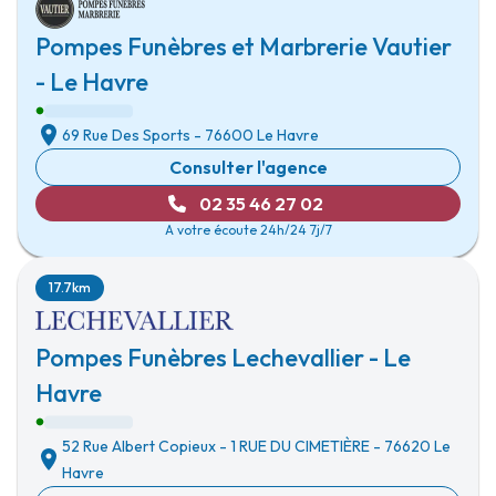
Pompes Funèbres et Marbrerie Vautier
- Le Havre
69 Rue Des Sports
-
76600 Le Havre
Consulter l'agence
02 35 46 27 02
A votre écoute 24h/24 7j/7
17.7km
Pompes Funèbres Lechevallier - Le
Havre
52 Rue Albert Copieux
-
1 RUE DU CIMETIÈRE
-
76620 Le
Havre