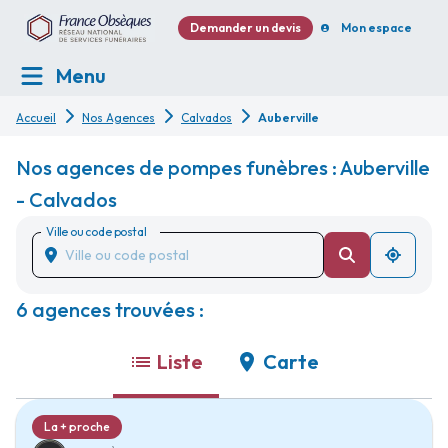
Demander un devis
Mon espace
Menu
Accueil
Nos Agences
Calvados
Auberville
Nos agences de pompes funèbres : Auberville
- Calvados
Ville ou code postal
6 agences trouvées :
Liste
Carte
La + proche