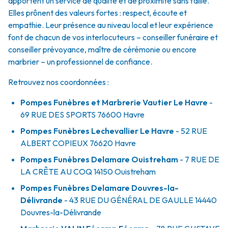
apportent un service de qualité et de proximité sans faille.
Elles prônent des valeurs fortes : respect, écoute et
empathie. Leur présence au niveau local et leur expérience
font de chacun de vos interlocuteurs – conseiller funéraire et
conseiller prévoyance, maître de cérémonie ou encore
marbrier – un professionnel de confiance.
Retrouvez nos coordonnées :
Pompes Funèbres et Marbrerie Vautier Le Havre
-
69 RUE DES SPORTS
76600
Havre
Pompes Funèbres Lechevallier Le Havre
- 52 RUE
ALBERT COPIEUX
76620
Havre
Pompes Funèbres Delamare Ouistreham
- 7 RUE DE
LA CRÊTE AU COQ
14150
Ouistreham
Pompes Funèbres Delamare Douvres-la-
Délivrande
- 43 RUE DU GÉNÉRAL DE GAULLE
14440
Douvres-la-Délivrande