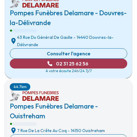
Pompes Funèbres Delamare - Douvres-
la-Délivrande
43 Rue Du Général De Gaulle
-
14440 Douvres-la-
Délivrande
Consulter l'agence
02 31 25 62 56
A votre écoute 24h/24 7j/7
44.7km
Pompes Funèbres Delamare -
Ouistreham
7 Rue De La Crête Au Coq
-
14150 Ouistreham