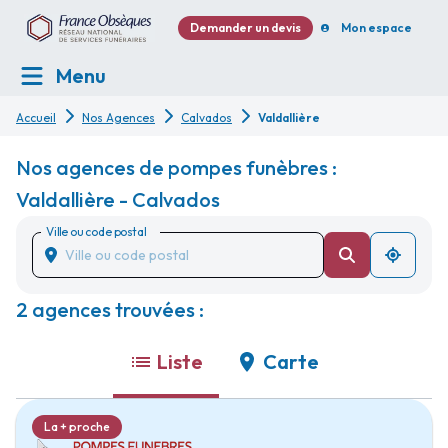
Demander un devis
Mon espace
Menu
Accueil
Nos Agences
Calvados
Valdallière
Nos agences de pompes funèbres :
Valdallière - Calvados
Ville ou code postal
2 agences trouvées :
Liste
Carte
La + proche