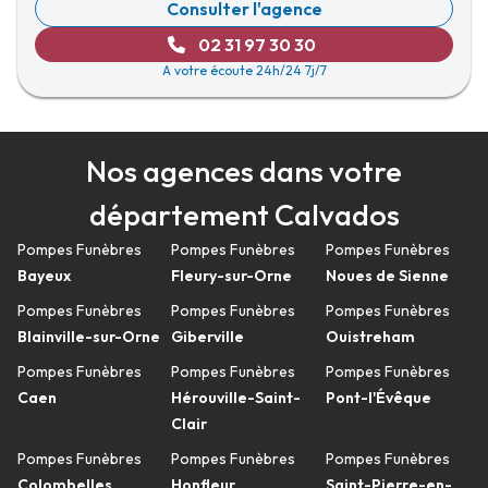
Consulter l'agence
02 31 97 30 30
A votre écoute 24h/24 7j/7
Nos agences dans votre
département Calvados
Pompes Funèbres
Pompes Funèbres
Pompes Funèbres
Bayeux
Fleury-sur-Orne
Noues de Sienne
Pompes Funèbres
Pompes Funèbres
Pompes Funèbres
Blainville-sur-Orne
Giberville
Ouistreham
Pompes Funèbres
Pompes Funèbres
Pompes Funèbres
Caen
Hérouville-Saint-
Pont-l'Évêque
Clair
Pompes Funèbres
Pompes Funèbres
Pompes Funèbres
Colombelles
Honfleur
Saint-Pierre-en-