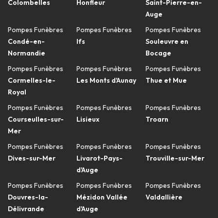
Colombelles
Honfleur
Saint-Pierre-en-
Auge
Pompes Funèbres
Pompes Funèbres
Pompes Funèbres
Condé-en-
Ifs
Souleuvre en
Normandie
Bocage
Pompes Funèbres
Pompes Funèbres
Pompes Funèbres
Cormelles-le-
Les Monts d'Aunay
Thue et Mue
Royal
Pompes Funèbres
Pompes Funèbres
Pompes Funèbres
Courseulles-sur-
Lisieux
Troarn
Mer
Pompes Funèbres
Pompes Funèbres
Pompes Funèbres
Dives-sur-Mer
Livarot-Pays-
Trouville-sur-Mer
d'Auge
Pompes Funèbres
Pompes Funèbres
Pompes Funèbres
Douvres-la-
Mézidon Vallée
Valdallière
Délivrande
d'Auge