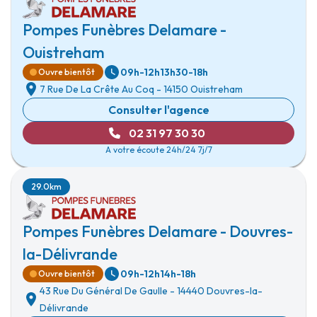
Pompes Funèbres Delamare -
Ouistreham
09h-12h
13h30-18h
Ouvre bientôt
7 Rue De La Crête Au Coq
-
14150 Ouistreham
Consulter l'agence
02 31 97 30 30
A votre écoute 24h/24 7j/7
29.0km
Pompes Funèbres Delamare - Douvres-
la-Délivrande
09h-12h
14h-18h
Ouvre bientôt
43 Rue Du Général De Gaulle
-
14440 Douvres-la-
Délivrande