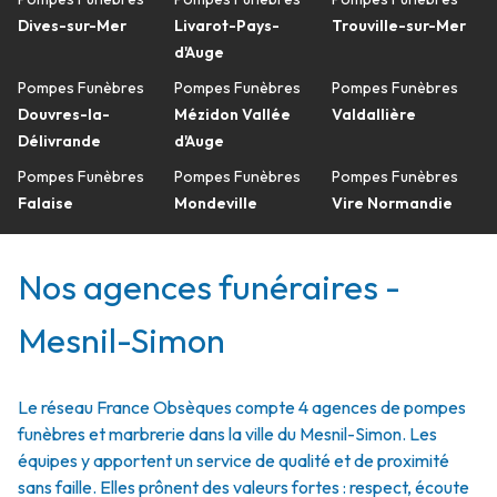
Dives-sur-Mer
Livarot-Pays-
Trouville-sur-Mer
d'Auge
Pompes Funèbres
Pompes Funèbres
Pompes Funèbres
Douvres-la-
Mézidon Vallée
Valdallière
Délivrande
d'Auge
Pompes Funèbres
Pompes Funèbres
Pompes Funèbres
Falaise
Mondeville
Vire Normandie
Nos agences funéraires -
Mesnil-Simon
Le réseau France Obsèques compte 4 agences de pompes
funèbres et marbrerie dans la ville du Mesnil-Simon. Les
équipes y apportent un service de qualité et de proximité
sans faille. Elles prônent des valeurs fortes : respect, écoute