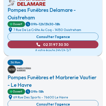
Pompes Funèbres Delamare -
Ouistreham
09h-12h
13h30-18h
Ouvert
7 Rue De La Crête Au Coq
-
14150 Ouistreham
Consulter l'agence
02 31 97 30 30
A votre écoute 24h/24 7j/7
36.9km
Pompes Funèbres et Marbrerie Vautier
- Le Havre
09h-18h
Ouvert
69 Rue Des Sports
-
76600 Le Havre
Consulter l'agence