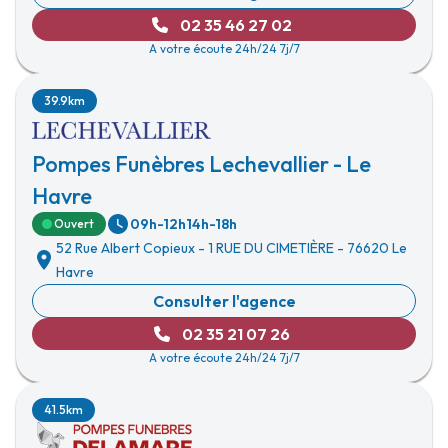
02 35 46 27 02
A votre écoute 24h/24 7j/7
39.9km
Pompes Funèbres Lechevallier - Le
Havre
09h-12h
14h-18h
Ouvert
52 Rue Albert Copieux
-
1 RUE DU CIMETIÈRE
-
76620 Le
Havre
Consulter l'agence
02 35 21 07 26
A votre écoute 24h/24 7j/7
41.5km