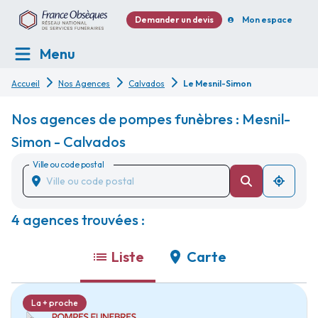
Demander un devis
Mon espace
Menu
Accueil
Nos Agences
Calvados
Le Mesnil-Simon
Nos agences de pompes funèbres : Mesnil-
Simon - Calvados
Ville ou code postal
4 agences trouvées :
Liste
Carte
La + proche