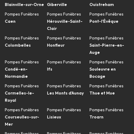
Blainville-sur-Orne
Giberville
Ouistreham
Pompes Funèbres
Pompes Funèbres
Pompes Funèbres
Caen
Hérouville-Saint-
Pont-l'Évêque
Clair
Pompes Funèbres
Pompes Funèbres
Pompes Funèbres
Colombelles
Honfleur
Saint-Pierre-en-
Auge
Pompes Funèbres
Pompes Funèbres
Pompes Funèbres
Condé-en-
Ifs
Souleuvre en
Normandie
Bocage
Pompes Funèbres
Pompes Funèbres
Pompes Funèbres
Cormelles-le-
Les Monts d'Aunay
Thue et Mue
Royal
Pompes Funèbres
Pompes Funèbres
Pompes Funèbres
Courseulles-sur-
Lisieux
Troarn
Mer
Pompes Funèbres
Pompes Funèbres
Pompes Funèbres