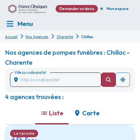
Demander un devis
Mon espace
Menu
Accueil
Nos Agences
Charente
Chillac
Nos agences de pompes funèbres : Chillac -
Charente
Ville ou code postal
4 agences trouvées :
Liste
Carte
La + proche