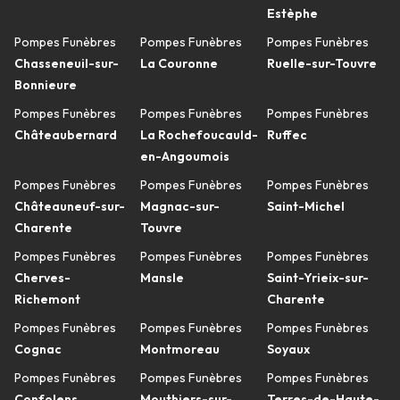
Estèphe
Pompes Funèbres
Pompes Funèbres
Pompes Funèbres
Chasseneuil-sur-
La Couronne
Ruelle-sur-Touvre
Bonnieure
Pompes Funèbres
Pompes Funèbres
Pompes Funèbres
Châteaubernard
La Rochefoucauld-
Ruffec
en-Angoumois
Pompes Funèbres
Pompes Funèbres
Pompes Funèbres
Châteauneuf-sur-
Magnac-sur-
Saint-Michel
Charente
Touvre
Pompes Funèbres
Pompes Funèbres
Pompes Funèbres
Cherves-
Mansle
Saint-Yrieix-sur-
Richemont
Charente
Pompes Funèbres
Pompes Funèbres
Pompes Funèbres
Cognac
Montmoreau
Soyaux
Pompes Funèbres
Pompes Funèbres
Pompes Funèbres
Confolens
Mouthiers-sur-
Terres-de-Haute-