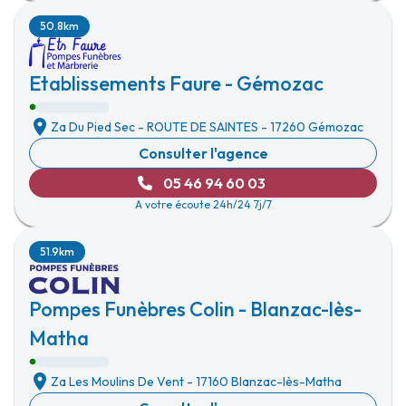
50.8km
Etablissements Faure - Gémozac
Za Du Pied Sec
-
ROUTE DE SAINTES
-
17260 Gémozac
Consulter l'agence
05 46 94 60 03
A votre écoute 24h/24 7j/7
51.9km
Pompes Funèbres Colin - Blanzac-lès-
Matha
Za Les Moulins De Vent
-
17160 Blanzac-lès-Matha