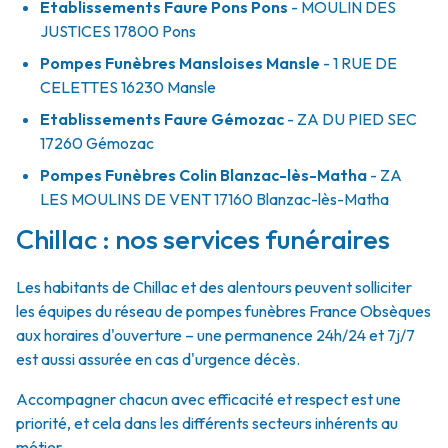
Etablissements Faure Pons Pons
- MOULIN DES
JUSTICES
17800
Pons
Pompes Funèbres Mansloises Mansle
- 1 RUE DE
CELETTES
16230
Mansle
Etablissements Faure Gémozac
- ZA DU PIED SEC
17260
Gémozac
Pompes Funèbres Colin Blanzac-lès-Matha
- ZA
LES MOULINS DE VENT
17160
Blanzac-lès-Matha
Chillac : nos services funéraires
Les habitants de Chillac et des alentours peuvent solliciter
les équipes du réseau de pompes funèbres France Obsèques
aux horaires d'ouverture – une permanence 24h/24 et 7j/7
est aussi assurée en cas d'urgence décès.
Accompagner chacun avec efficacité et respect est une
priorité, et cela dans les différents secteurs inhérents au
métier.