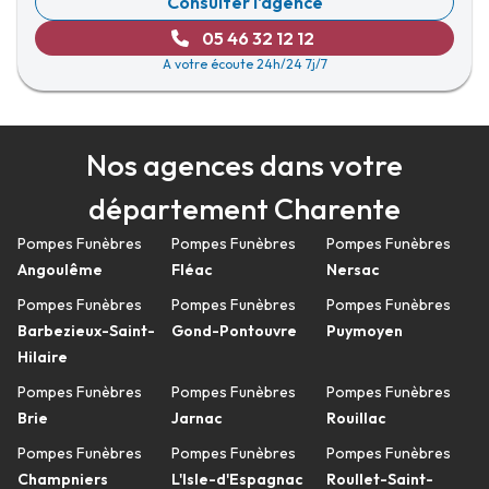
Consulter l'agence
05 46 32 12 12
A votre écoute 24h/24 7j/7
Nos agences dans votre
département Charente
Pompes Funèbres
Pompes Funèbres
Pompes Funèbres
Angoulême
Fléac
Nersac
Pompes Funèbres
Pompes Funèbres
Pompes Funèbres
Barbezieux-Saint-
Gond-Pontouvre
Puymoyen
Hilaire
Pompes Funèbres
Pompes Funèbres
Pompes Funèbres
Brie
Jarnac
Rouillac
Pompes Funèbres
Pompes Funèbres
Pompes Funèbres
Champniers
L'Isle-d'Espagnac
Roullet-Saint-