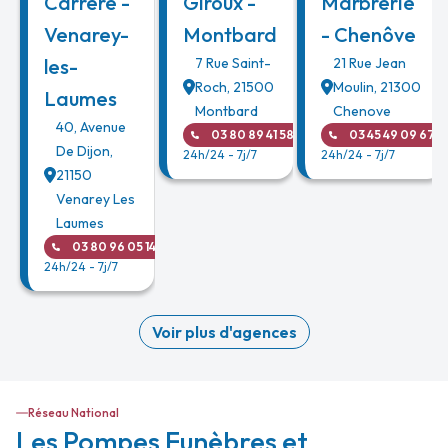
Carrere -
Giroux -
Marbrerie
Venarey-
Montbard
- Chenôve
les-
7 Rue Saint-
21 Rue Jean
Roch
,
21500
Moulin
,
21300
Laumes
Montbard
Chenove
40, Avenue
03 80 89 41 58
03 45 49 09 67
De Dijon
,
24h/24 - 7j/7
24h/24 - 7j/7
21150
Venarey Les
Laumes
03 80 96 05 14
24h/24 - 7j/7
Voir plus d'agences
Réseau National
Les Pompes Funèbres et