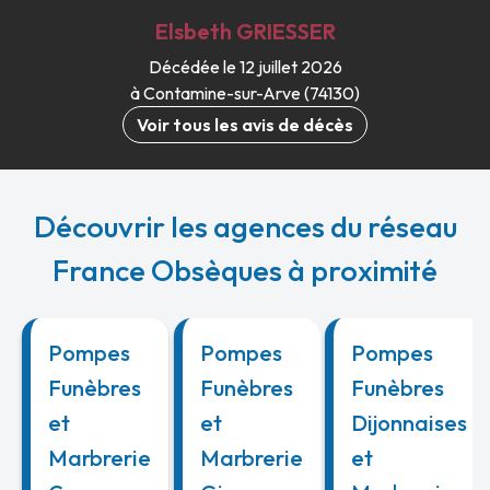
Elsbeth
GRIESSER
Décédée le 12 juillet 2026
à Contamine-sur-Arve (74130)
Voir tous les avis de décès
Découvrir les agences du réseau
France Obsèques à proximité
Pompes
Pompes
Pompes
Funèbres
Funèbres
Funèbres
et
et
Dijonnaises
Marbrerie
Marbrerie
et