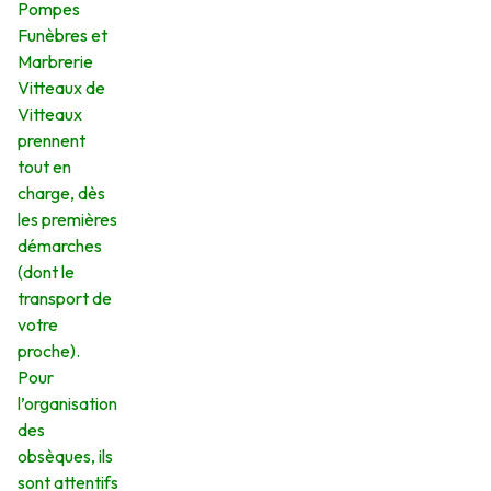
Pompes
Funèbres et
Marbrerie
Vitteaux de
Vitteaux
prennent
tout en
charge, dès
les premières
démarches
(dont le
transport de
votre
proche).
Pour
l’organisation
des
obsèques, ils
sont attentifs