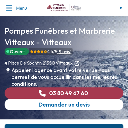
Menu
Pompes Funèbres et Marbrerie
Vitteaux - Vitteaux
Ouvert
4.6
/5
(
9
avis)
4 Place De Spontin
21350 Vitteaux
Appeler l'agence avant votre venue nous
permet de vous accueillir dans les meilleures
conditions.
03 80 49 67 60
Demander un devis