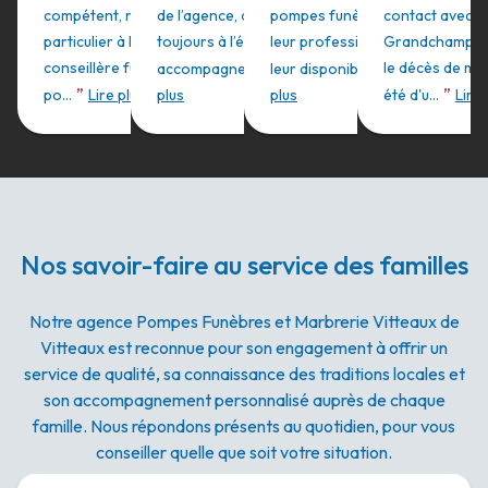
compétent, remerciement
de l’agence, conseillère
pompes funèbres pour
contact avec 
particulier à Elisa ,
toujours à l’écoute et bon
leur professionnalisme
Grandchamp La
”
”
conseillère funéraire,
le décès de mam
accompagnement...
leur disponibilité. ...
Lire
Lire
”
”
po...
Lire plus
plus
plus
été d'u...
Lire 
Nos savoir-faire au service des familles
Notre agence Pompes Funèbres et Marbrerie Vitteaux de
Vitteaux est reconnue pour son engagement à offrir un
service de qualité, sa connaissance des traditions locales et
son accompagnement personnalisé auprès de chaque
famille. Nous répondons présents au quotidien, pour vous
conseiller quelle que soit votre situation.