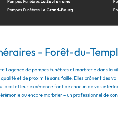
Pompes Funèbres
La Souterraine
Po
Pompes Funèbres
Le Grand-Bourg
Po
néraires - Forêt-du-Temp
 1 agence de pompes funèbres et marbrerie dans la vil
ualité et de proximité sans faille. Elles prônent des val
local et leur expérience font de chacun de vos interloc
cérémonie ou encore marbrier – un professionnel de con