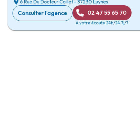
6 Rue Du Docteur Caillet
-
37230 Luynes
02 47 55 65 70
Consulter l'agence
A votre écoute 24h/24 7j/7