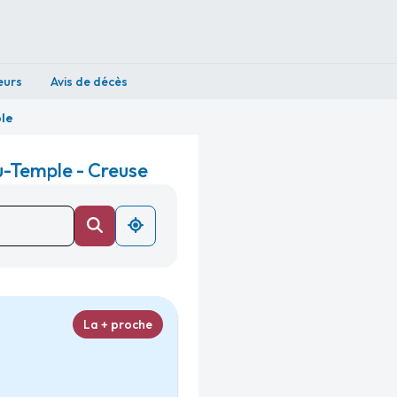
eurs
Avis de décès
le
u-Temple - Creuse
La + proche