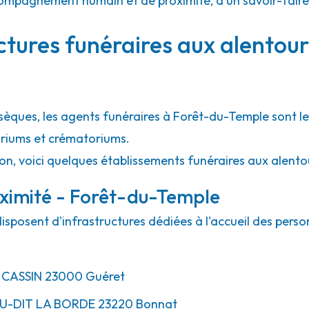
 accompagnement humain et de proximité, d'un savoir-fair
ctures funéraires aux alentou
bsèques, les agents funéraires à Forêt-du-Temple sont l
rariums et crématoriums.
ion, voici quelques établissements funéraires aux alent
oximité - Forêt-du-Temple
isposent d'infrastructures dédiées à l'accueil des pers
 CASSIN
23000
Guéret
EU-DIT LA BORDE
23220
Bonnat