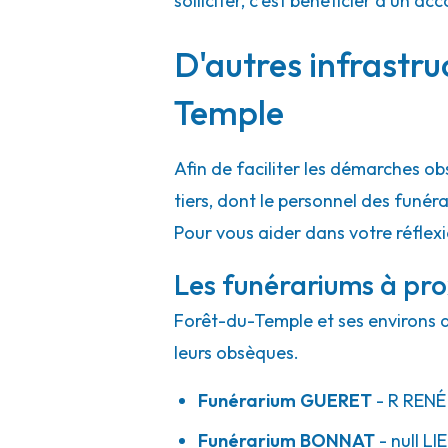
solliciter, c'est bénéficier d'un
D'autres infrastru
Temple
Afin de faciliter les démarches o
tiers, dont le personnel des funé
Pour vous aider dans votre réflex
Les funérariums à pr
Forêt-du-Temple et ses environs d
leurs obsèques.
Funérarium
GUERET
- R
RENÉ
Funérarium
BONNAT
- null
LI