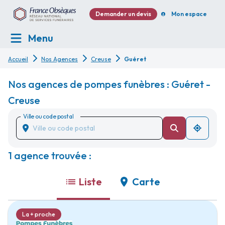
Demander un devis
Mon espace
Menu
Accueil
Nos Agences
Creuse
Guéret
Nos agences de pompes funèbres : Guéret -
Creuse
Ville ou code postal
1 agence trouvée :
Liste
Carte
La + proche