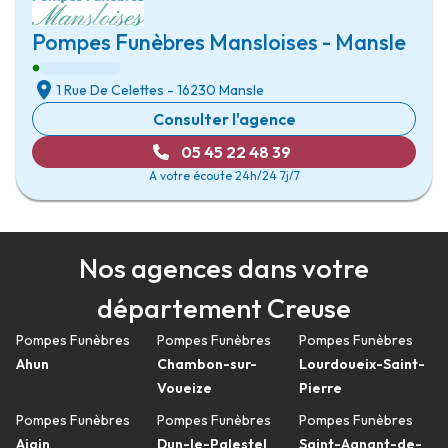
Pompes Funèbres Mansloises - Mansle
1 Rue De Celettes
-
16230 Mansle
Consulter l'agence
05 45 22 48 39
A votre écoute 24h/24 7j/7
Nos agences dans votre
département Creuse
Pompes Funèbres
Pompes Funèbres
Pompes Funèbres
Ahun
Chambon-sur-
Lourdoueix-Saint-
Voueize
Pierre
Pompes Funèbres
Pompes Funèbres
Pompes Funèbres
Ajain
Dun-le-Palestel
Saint-Agnant-de-