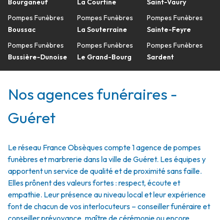
Bourganeuf
La Courtine
Saint-Vaury
Pompes Funèbres
Pompes Funèbres
Pompes Funèbres
Boussac
La Souterraine
Sainte-Feyre
Pompes Funèbres
Pompes Funèbres
Pompes Funèbres
Bussière-Dunoise
Le Grand-Bourg
Sardent
Nos agences funéraires -
Guéret
Le réseau France Obsèques compte 1 agence de pompes
funèbres et marbrerie dans la ville de Guéret. Les équipes y
apportent un service de qualité et de proximité sans faille.
Elles prônent des valeurs fortes : respect, écoute et
empathie. Leur présence au niveau local et leur expérience
font de chacun de vos interlocuteurs – conseiller funéraire et
conseiller prévoyance, maître de cérémonie ou encore