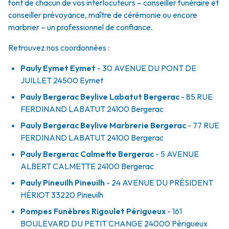
font de chacun de vos interlocuteurs – conseiller funéraire et
conseiller prévoyance, maître de cérémonie ou encore
marbrier – un professionnel de confiance.
Retrouvez nos coordonnées :
Pauly Eymet Eymet
- 30 AVENUE DU PONT DE
JUILLET
24500
Eymet
Pauly Bergerac Beylive Labatut Bergerac
- 85 RUE
FERDINAND LABATUT
24100
Bergerac
Pauly Bergerac Beylive Marbrerie Bergerac
- 77 RUE
FERDINAND LABATUT
24100
Bergerac
Pauly Bergerac Calmette Bergerac
- 5 AVENUE
ALBERT CALMETTE
24100
Bergerac
Pauly Pineuilh Pineuilh
- 24 AVENUE DU PRÉSIDENT
HÉRIOT
33220
Pineuilh
Pompes Funèbres Rigoulet Périgueux
- 161
BOULEVARD DU PETIT CHANGE
24000
Périgueux