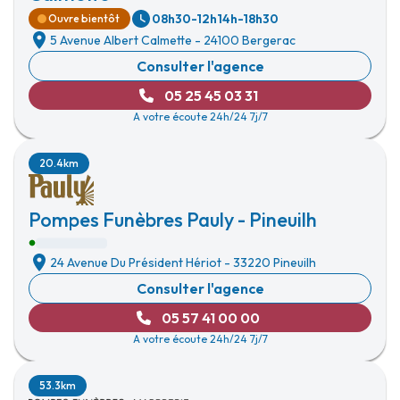
08h30-12h
14h-18h30
Ouvre bientôt
5 Avenue Albert Calmette
-
24100 Bergerac
Consulter l'agence
05 25 45 03 31
A votre écoute 24h/24 7j/7
20.4km
Pompes Funèbres Pauly - Pineuilh
24 Avenue Du Président Hériot
-
33220 Pineuilh
Consulter l'agence
05 57 41 00 00
A votre écoute 24h/24 7j/7
53.3km