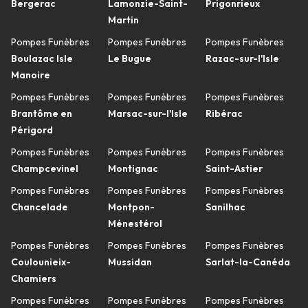
Bergerac
Lamonzie-Saint-
Prigonrieux
Martin
Pompes Funèbres
Pompes Funèbres
Pompes Funèbres
Boulazac Isle
Le Bugue
Razac-sur-l'Isle
Manoire
Pompes Funèbres
Pompes Funèbres
Pompes Funèbres
Brantôme en
Marsac-sur-l'Isle
Ribérac
Périgord
Pompes Funèbres
Pompes Funèbres
Pompes Funèbres
Champcevinel
Montignac
Saint-Astier
Pompes Funèbres
Pompes Funèbres
Pompes Funèbres
Chancelade
Montpon-
Sanilhac
Ménestérol
Pompes Funèbres
Pompes Funèbres
Pompes Funèbres
Coulounieix-
Mussidan
Sarlat-la-Canéda
Chamiers
Pompes Funèbres
Pompes Funèbres
Pompes Funèbres