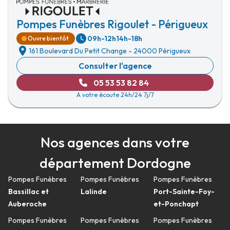
Pompes Funèbres Rigoulet - Périgueux
09h-12h
14h-18h
Ouvre bientôt
161 Boulevard Du Petit Change
-
24000 Périgueux
Consulter l'agence
05 53 53 82 84
A votre écoute 24h/24 7j/7
Nos agences dans votre
département Dordogne
Pompes Funèbres
Pompes Funèbres
Pompes Funèbres
Bassillac et
Lalinde
Port-Sainte-Foy-
Auberoche
et-Ponchapt
Pompes Funèbres
Pompes Funèbres
Pompes Funèbres