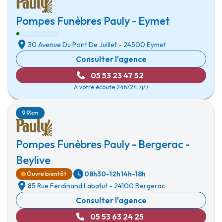
Pompes Funèbres Pauly - Eymet
30 Avenue Du Pont De Juillet
-
24500 Eymet
Consulter l'agence
05 53 23 47 52
A votre écoute 24h/24 7j/7
9.9km
Pompes Funèbres Pauly - Bergerac -
Beylive
08h30-12h
14h-18h
Ouvre bientôt
85 Rue Ferdinand Labatut
-
24100 Bergerac
Consulter l'agence
05 53 63 24 25