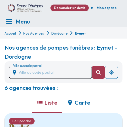
Demander un devis
Mon espace
Menu
Accueil
Nos Agences
Dordogne
Eymet
Nos agences de pompes funèbres : Eymet -
Dordogne
Ville ou code postal
6 agences trouvées :
Liste
Carte
La + proche