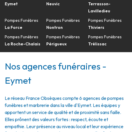
Eymet
Neuvic
Terrasson-
Lavilledieu
Pompes Funèbres
Pompes Funèbres
Pompes Funèbres
La Force
Nontron
Thiviers
Pompes Funèbres
Pompes Funèbres
Pompes Funèbres
La Roche-Chalais
Périgueux
Trélissac
Nos agences funéraires -
Eymet
Le réseau France Obsèques compte 6 agences de pompes
funèbres et marbrerie dans la ville d'Eymet. Les équipes y
apportent un service de qualité et de proximité sans faille.
Elles prônent des valeurs fortes : respect, écoute et
empathie. Leur présence au niveau local et leur expérience