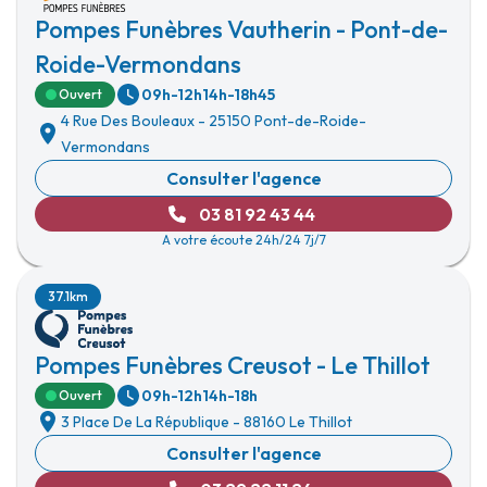
Pompes Funèbres Vautherin - Pont-de-
Roide-Vermondans
09h-12h
14h-18h45
Ouvert
4 Rue Des Bouleaux
-
25150 Pont-de-Roide-
Vermondans
Consulter l'agence
03 81 92 43 44
A votre écoute 24h/24 7j/7
37.1km
Pompes Funèbres Creusot - Le Thillot
09h-12h
14h-18h
Ouvert
3 Place De La République
-
88160 Le Thillot
Consulter l'agence