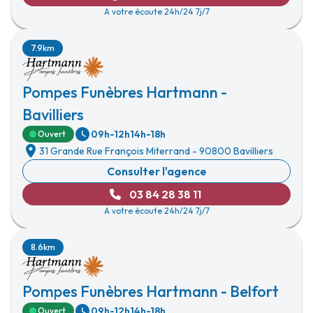
A votre écoute 24h/24 7j/7
7.9km
Pompes Funèbres Hartmann -
Bavilliers
09h-12h
14h-18h
Ouvert
31 Grande Rue François Miterrand
-
90800 Bavilliers
Consulter l'agence
03 84 28 38 11
A votre écoute 24h/24 7j/7
8.6km
Pompes Funèbres Hartmann - Belfort
09h-12h
14h-18h
Ouvert