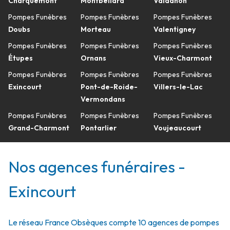
Charquemont
Montbéliard
Valdahon
Pompes Funèbres
Pompes Funèbres
Pompes Funèbres
Doubs
Morteau
Valentigney
Pompes Funèbres
Pompes Funèbres
Pompes Funèbres
Étupes
Ornans
Vieux-Charmont
Pompes Funèbres
Pompes Funèbres
Pompes Funèbres
Exincourt
Pont-de-Roide-
Villers-le-Lac
Vermondans
Pompes Funèbres
Pompes Funèbres
Pompes Funèbres
Grand-Charmont
Pontarlier
Voujeaucourt
Nos agences funéraires -
Exincourt
Le réseau France Obsèques compte 10 agences de pompes