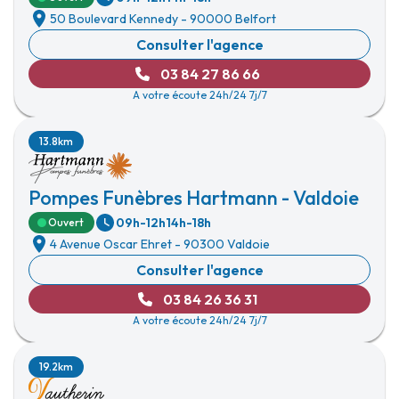
50 Boulevard Kennedy
-
90000 Belfort
Consulter l'agence
03 84 27 86 66
A votre écoute 24h/24 7j/7
13.8km
Pompes Funèbres Hartmann - Valdoie
09h-12h
14h-18h
Ouvert
4 Avenue Oscar Ehret
-
90300 Valdoie
Consulter l'agence
03 84 26 36 31
A votre écoute 24h/24 7j/7
19.2km