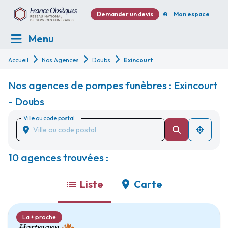
Demander un devis
Mon espace
Menu
Accueil
Nos Agences
Doubs
Exincourt
Nos agences de pompes funèbres : Exincourt
- Doubs
Ville ou code postal
10 agences trouvées :
Liste
Carte
La + proche