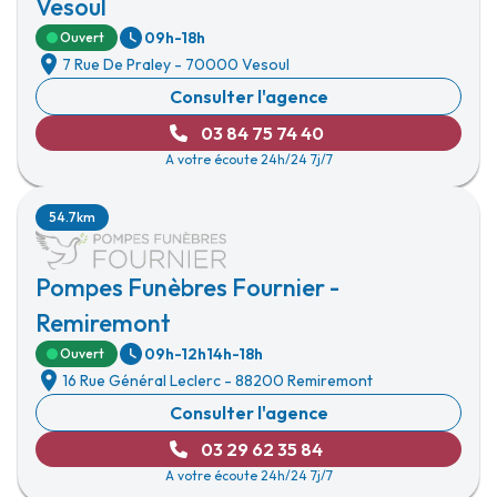
Vesoul
09h-18h
Ouvert
7 Rue De Praley
-
70000 Vesoul
Consulter l'agence
03 84 75 74 40
A votre écoute 24h/24 7j/7
54.7km
Pompes Funèbres Fournier -
Remiremont
09h-12h
14h-18h
Ouvert
16 Rue Général Leclerc
-
88200 Remiremont
Consulter l'agence
03 29 62 35 84
A votre écoute 24h/24 7j/7