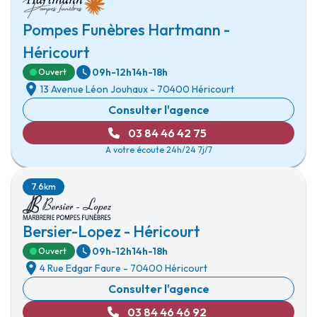
Pompes Funèbres Hartmann -
Héricourt
09h-12h
14h-18h
Ouvert
13 Avenue Léon Jouhaux
-
70400 Héricourt
Consulter l'agence
03 84 46 42 75
A votre écoute 24h/24 7j/7
7.6km
Bersier-Lopez - Héricourt
09h-12h
14h-18h
Ouvert
4 Rue Edgar Faure
-
70400 Héricourt
Consulter l'agence
03 84 46 46 92