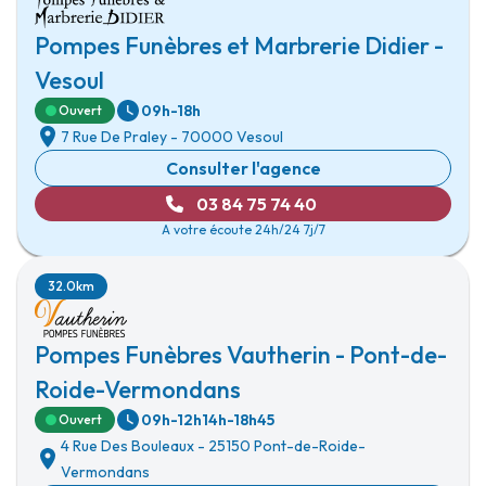
Pompes Funèbres et Marbrerie Didier -
Vesoul
09h-18h
Ouvert
7 Rue De Praley
-
70000 Vesoul
Consulter l'agence
03 84 75 74 40
A votre écoute 24h/24 7j/7
32.0km
Pompes Funèbres Vautherin - Pont-de-
Roide-Vermondans
09h-12h
14h-18h45
Ouvert
4 Rue Des Bouleaux
-
25150 Pont-de-Roide-
Vermondans