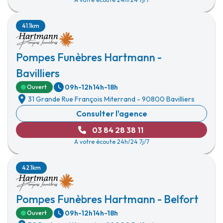
41.1km
Pompes Funèbres Hartmann -
Bavilliers
09h-12h
14h-18h
Ouvert
31 Grande Rue François Miterrand
-
90800 Bavilliers
Consulter l'agence
03 84 28 38 11
A votre écoute 24h/24 7j/7
42.1km
Pompes Funèbres Hartmann - Belfort
09h-12h
14h-18h
Ouvert