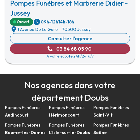
Pompes Funèbres et Marbrerie Didier -
Jussey
09h-12h
14h-18h
Ouvert
1 Avenue De La Gare
-
70500 Jussey
Consulter l'agence
03 84 68 05 90
A votre écoute 24h/24 7j/7
Nos agences dans votre
département Doubs
Pompes Funèbres
Pompes Funèbres
Pompes Funèbres
Audincourt
Hérimoncourt
Saint-Vit
Pompes Funèbres
Pompes Funèbres
Pompes Funèbres
Baume-les-Dames
L'Isle-sur-le-Doubs
Saône