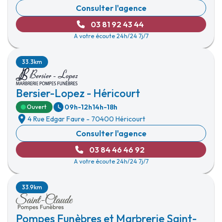
Consulter l'agence
03 81 92 43 44
A votre écoute 24h/24 7j/7
33.3km
Bersier-Lopez - Héricourt
09h-12h
14h-18h
Ouvert
4 Rue Edgar Faure
-
70400 Héricourt
Consulter l'agence
03 84 46 46 92
A votre écoute 24h/24 7j/7
33.9km
Pompes Funèbres et Marbrerie Saint-