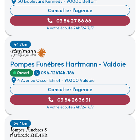
50 Boulevard Kennedy
-
90000 Belfort
Consulter l'agence
03 84 27 86 66
A votre écoute 24h/24 7j/7
44.7km
Pompes Funèbres Hartmann - Valdoie
09h-12h
14h-18h
Ouvert
4 Avenue Oscar Ehret
-
90300 Valdoie
Consulter l'agence
03 84 26 36 31
A votre écoute 24h/24 7j/7
54.4km