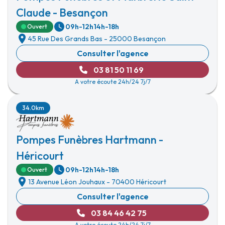
Claude - Besançon
09h-12h
14h-18h
Ouvert
45 Rue Des Grands Bas
-
25000 Besançon
Consulter l'agence
03 81 50 11 69
A votre écoute 24h/24 7j/7
34.0km
Pompes Funèbres Hartmann -
Héricourt
09h-12h
14h-18h
Ouvert
13 Avenue Léon Jouhaux
-
70400 Héricourt
Consulter l'agence
03 84 46 42 75
A votre écoute 24h/24 7j/7