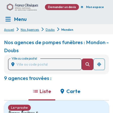
Demander un devis
Mon espace
Menu
Accueil
Nos Agences
Doubs
Mondon
Nos agences de pompes funèbres : Mondon -
Doubs
Ville ou code postal
9 agences trouvées :
Liste
Carte
La + proche