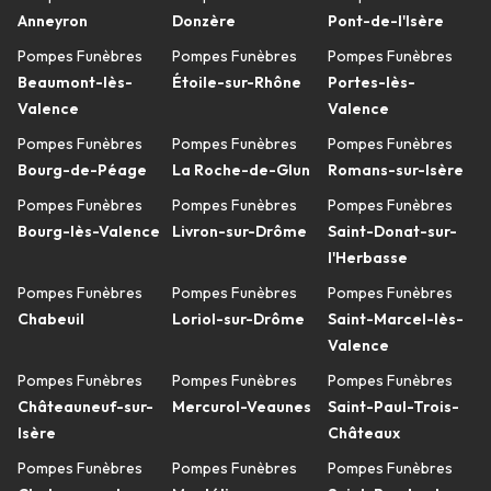
Anneyron
Donzère
Pont-de-l'Isère
Pompes Funèbres
Pompes Funèbres
Pompes Funèbres
Beaumont-lès-
Étoile-sur-Rhône
Portes-lès-
Valence
Valence
Pompes Funèbres
Pompes Funèbres
Pompes Funèbres
Bourg-de-Péage
La Roche-de-Glun
Romans-sur-Isère
Pompes Funèbres
Pompes Funèbres
Pompes Funèbres
Bourg-lès-Valence
Livron-sur-Drôme
Saint-Donat-sur-
l'Herbasse
Pompes Funèbres
Pompes Funèbres
Pompes Funèbres
Chabeuil
Loriol-sur-Drôme
Saint-Marcel-lès-
Valence
Pompes Funèbres
Pompes Funèbres
Pompes Funèbres
Châteauneuf-sur-
Mercurol-Veaunes
Saint-Paul-Trois-
Isère
Châteaux
Pompes Funèbres
Pompes Funèbres
Pompes Funèbres