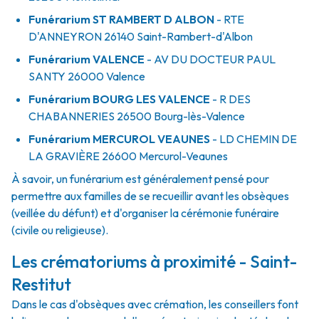
Funérarium
ST RAMBERT D ALBON
- RTE
D'ANNEYRON
26140
Saint-Rambert-d'Albon
Funérarium
VALENCE
- AV
DU DOCTEUR PAUL
SANTY
26000
Valence
Funérarium
BOURG LES VALENCE
- R
DES
CHABANNERIES
26500
Bourg-lès-Valence
Funérarium
MERCUROL VEAUNES
- LD
CHEMIN DE
LA GRAVIÈRE
26600
Mercurol-Veaunes
À savoir, un funérarium est généralement pensé pour
permettre aux familles de se recueillir avant les obsèques
(veillée du défunt) et d'organiser la cérémonie funéraire
(civile ou religieuse).
Les crématoriums à proximité - Saint-
Restitut
Dans le cas d'obsèques avec crémation, les conseillers font