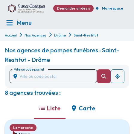
Demander un devis
Mon espace
Menu
Accueil
Nos Agences
Drôme
Saint-Restitut
Nos agences de pompes funèbres : Saint-
Restitut - Drôme
Ville ou code postal
8 agences trouvées :
Liste
Carte
La + proche