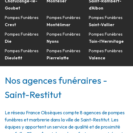
Chatuzange-le-
Montélier
Saint-Rambert-
Goubet
d'Albon
Pompes Funèbres
Pompes Funèbres
Pompes Funèbres
Crest
Montélimar
Saint-Vallier
Pompes Funèbres
Pompes Funèbres
Pompes Funèbres
Die
Nyons
Tain-l'Hermitage
Pompes Funèbres
Pompes Funèbres
Pompes Funèbres
Dieulefit
Pierrelatte
Valence
Nos agences funéraires -
Saint-Restitut
Le réseau France Obsèques compte 8 agences de pompes
funèbres et marbrerie dans la ville de Saint-Restitut. Les
équipes y apportent un service de qualité et de proximité