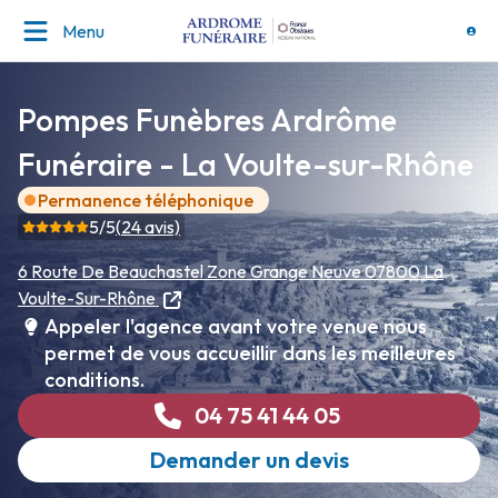
Menu
Pompes Funèbres Ardrôme
Funéraire - La Voulte-sur-Rhône
Permanence téléphonique
5
/5
(
24
avis)
6 Route De Beauchastel
Zone Grange Neuve
07800 La
Voulte-Sur-Rhône
Appeler l'agence avant votre venue nous
permet de vous accueillir dans les meilleures
conditions.
04 75 41 44 05
Demander un devis