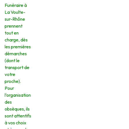
Funéraire à
La Voulte-
sur-Rhône
prennent
tout en
charge, dès
les premières
démarches
(dont le
transport de
votre
proche).
Pour
l’organisation
des
obsèques, ils
sont attentifs
à vos choix