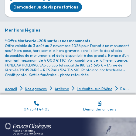
Demander un devis prestations
Mentions légales
* Offre Marbrerie -20% sur tous nos monuments
Offre valable du 3 août au 2 novembre 2026 pour l’achat d’un monument
neuf, hors pose, hors semelle, hors gravure, dans la limite des stocks
disponibles de monuments et de la disponibilité des granits. Remise d’un
montant maximum de 4 000 € TTC. Voir conditions de l’offre en agence.
FUNECAP HOLDING, SAS au capital social de 180 823 693 € - 17, rue de
l’Arrivée 75015 PARIS – RCS Paris 524 716 610. Photo non contractuelle -
Crédit photo : Sottile funéraire - photo retouchée.
P
ompes Funèbres Pompes Funèbres Ardrôme Funéraire - La Voulte-sur-Rhône
Accueil
Nos agences
Ardèche
La Voulte-sur-Rhône
04 75 41 44 05
Demander un devis