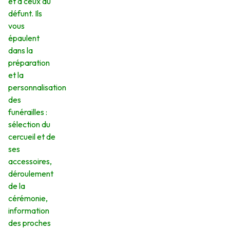
et à ceux du
défunt. Ils
vous
épaulent
dans la
préparation
et la
personnalisation
des
funérailles :
sélection du
cercueil et de
ses
accessoires,
déroulement
de la
cérémonie,
information
des proches