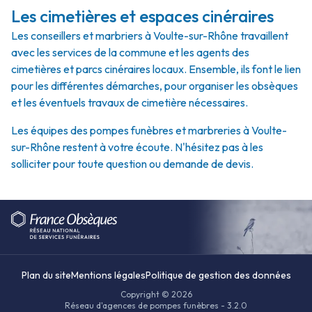
Les cimetières et espaces cinéraires
Les conseillers et marbriers à Voulte-sur-Rhône travaillent
avec les services de la commune et les agents des
cimetières et parcs cinéraires locaux. Ensemble, ils font le lien
pour les différentes démarches, pour organiser les obsèques
et les éventuels travaux de cimetière nécessaires.
Les équipes des pompes funèbres et marbreries à Voulte-
sur-Rhône restent à votre écoute. N'hésitez pas à les
solliciter pour toute question ou demande de devis.
Plan du site
Mentions légales
Politique de gestion des données
Copyright © 2026
Réseau d'agences de pompes funèbres - 3.2.0