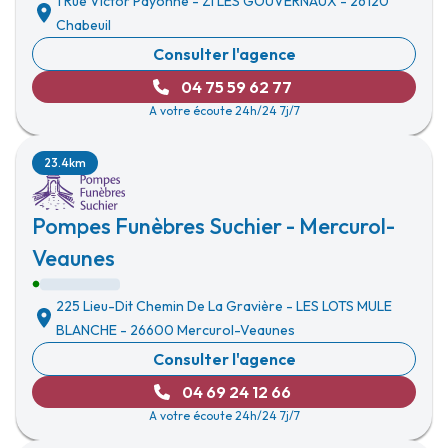
1 Rue Victor Payonne
-
ZI LES GOUVERNAUX
-
26120
Chabeuil
Consulter l'agence
04 75 59 62 77
A votre écoute 24h/24 7j/7
23.4km
Pompes Funèbres Suchier - Mercurol-
Veaunes
225 Lieu-Dit Chemin De La Gravière
-
LES LOTS MULE
BLANCHE
-
26600 Mercurol-Veaunes
Consulter l'agence
04 69 24 12 66
A votre écoute 24h/24 7j/7