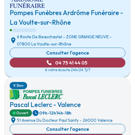
Pompes Funèbres Ardrôme Funéraire -
La Voulte-sur-Rhône
6 Route De Beauchastel
-
ZONE GRANGE NEUVE
-
07800 La Voulte-sur-Rhône
Consulter l'agence
04 75 41 44 05
A votre écoute 24h/24 7j/7
9.3km
Pascal Leclerc - Valence
09h-12h
14h-18h
Ouvert
51 Avenue Du Docteur Paul Santy
-
26000 Valence
Consulter l'agence