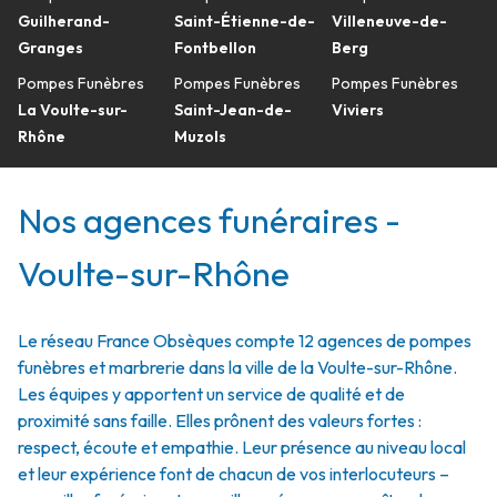
Guilherand-
Saint-Étienne-de-
Villeneuve-de-
Granges
Fontbellon
Berg
Pompes Funèbres
Pompes Funèbres
Pompes Funèbres
La Voulte-sur-
Saint-Jean-de-
Viviers
Rhône
Muzols
Nos agences funéraires -
Voulte-sur-Rhône
Le réseau France Obsèques compte 12 agences de pompes
funèbres et marbrerie dans la ville de la Voulte-sur-Rhône.
Les équipes y apportent un service de qualité et de
proximité sans faille. Elles prônent des valeurs fortes :
respect, écoute et empathie. Leur présence au niveau local
et leur expérience font de chacun de vos interlocuteurs –