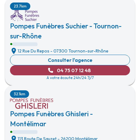
23.7km
Pompes Funèbres Suchier - Tournon-
sur-Rhône
12 Rue Du Repos
-
07300 Tournon-sur-Rhône
Consulter l'agence
04 75 07 12 48
A votre écoute 24h/24 7j/7
32.1km
Pompes Funèbres Ghisleri -
Montélimar
113 Route De Sauzet
-
26200 Montélimar