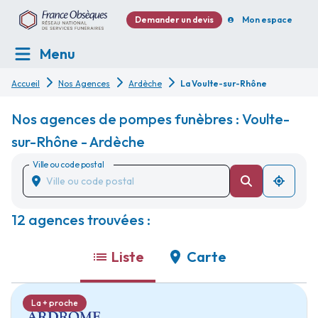
Demander un devis
Mon espace
Menu
Accueil
Nos Agences
Ardèche
La Voulte-sur-Rhône
Nos agences de pompes funèbres : Voulte-
sur-Rhône - Ardèche
Ville ou code postal
12 agences trouvées :
Liste
Carte
La + proche