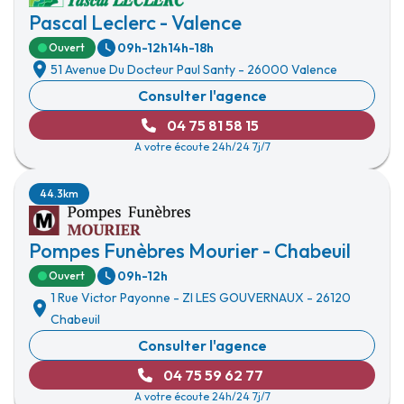
Pascal Leclerc - Valence
09h-12h
14h-18h
Ouvert
51 Avenue Du Docteur Paul Santy
-
26000 Valence
Consulter l'agence
04 75 81 58 15
A votre écoute 24h/24 7j/7
44.3km
Pompes Funèbres Mourier - Chabeuil
09h-12h
Ouvert
1 Rue Victor Payonne
-
ZI LES GOUVERNAUX
-
26120
Chabeuil
Consulter l'agence
04 75 59 62 77
A votre écoute 24h/24 7j/7