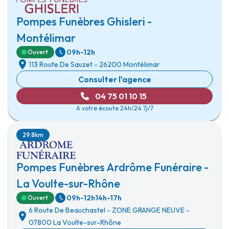
Pompes Funèbres Ghisleri -
Montélimar
09h-12h
Ouvert
113 Route De Sauzet
-
26200 Montélimar
Consulter l'agence
04 75 01 10 15
A votre écoute 24h/24 7j/7
29.8km
Pompes Funèbres Ardrôme Funéraire -
La Voulte-sur-Rhône
09h-12h
14h-17h
Ouvert
6 Route De Beauchastel
-
ZONE GRANGE NEUVE
-
07800 La Voulte-sur-Rhône