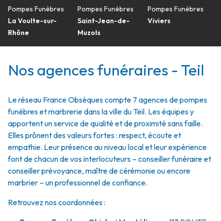
Pompes Funèbres
Pompes Funèbres
Pompes Funèbres
La Voulte-sur-
Saint-Jean-de-
Viviers
Rhône
Muzols
Nos agences funéraires - Teil
Le réseau France Obsèques compte 7 agences de pompes
funèbres et marbrerie dans la ville du Teil. Les équipes y
apportent un service de qualité et de proximité sans faille.
Elles prônent des valeurs fortes : respect, écoute et
empathie. Leur présence au niveau local et leur expérience
font de chacun de vos interlocuteurs – conseiller funéraire et
conseiller prévoyance, maître de cérémonie ou encore
marbrier – un professionnel de confiance.
Retrouvez nos coordonnées :