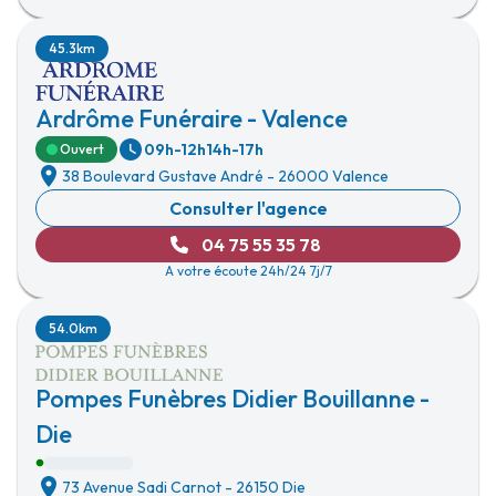
45.3km
Ardrôme Funéraire - Valence
09h-12h
14h-17h
Ouvert
38 Boulevard Gustave André
-
26000 Valence
Consulter l'agence
04 75 55 35 78
A votre écoute 24h/24 7j/7
54.0km
Pompes Funèbres Didier Bouillanne -
Die
73 Avenue Sadi Carnot
-
26150 Die