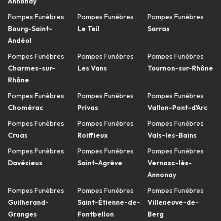
Annonay
Pompes Funèbres
Pompes Funèbres
Pompes Funèbres
Bourg-Saint-
Le Teil
Sarras
Andéol
Pompes Funèbres
Pompes Funèbres
Pompes Funèbres
Charmes-sur-
Les Vans
Tournon-sur-Rhône
Rhône
Pompes Funèbres
Pompes Funèbres
Pompes Funèbres
Chomérac
Privas
Vallon-Pont-d'Arc
Pompes Funèbres
Pompes Funèbres
Pompes Funèbres
Cruas
Roiffieux
Vals-les-Bains
Pompes Funèbres
Pompes Funèbres
Pompes Funèbres
Davézieux
Saint-Agrève
Vernosc-lès-
Annonay
Pompes Funèbres
Pompes Funèbres
Pompes Funèbres
Guilherand-
Saint-Étienne-de-
Villeneuve-de-
Granges
Fontbellon
Berg