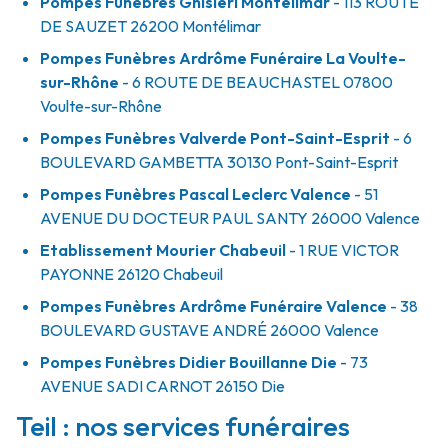
Pompes Funèbres Ghisleri Montélimar
- 113 ROUTE
DE SAUZET
26200
Montélimar
Pompes Funèbres Ardrôme Funéraire La Voulte-
sur-Rhône
- 6 ROUTE DE BEAUCHASTEL
07800
Voulte-sur-Rhône
Pompes Funèbres Valverde Pont-Saint-Esprit
- 6
BOULEVARD GAMBETTA
30130
Pont-Saint-Esprit
Pompes Funèbres Pascal Leclerc Valence
- 51
AVENUE DU DOCTEUR PAUL SANTY
26000
Valence
Etablissement Mourier Chabeuil
- 1 RUE VICTOR
PAYONNE
26120
Chabeuil
Pompes Funèbres Ardrôme Funéraire Valence
- 38
BOULEVARD GUSTAVE ANDRÉ
26000
Valence
Pompes Funèbres Didier Bouillanne Die
- 73
AVENUE SADI CARNOT
26150
Die
Teil : nos services funéraires