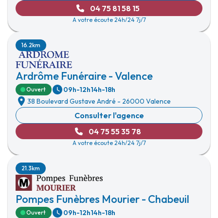
04 75 81 58 15
A votre écoute 24h/24 7j/7
16.2km
Ardrôme Funéraire - Valence
09h-12h
14h-18h
Ouvert
38 Boulevard Gustave André
-
26000 Valence
Consulter l'agence
04 75 55 35 78
A votre écoute 24h/24 7j/7
21.3km
Pompes Funèbres Mourier - Chabeuil
09h-12h
14h-18h
Ouvert