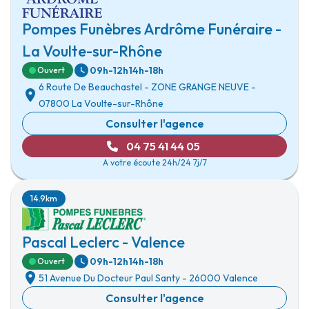
Pompes Funèbres Ardrôme Funéraire -
La Voulte-sur-Rhône
09h-12h
14h-18h
Ouvert
6 Route De Beauchastel
-
ZONE GRANGE NEUVE
-
07800 La Voulte-sur-Rhône
Consulter l'agence
04 75 41 44 05
A votre écoute 24h/24 7j/7
14.9km
Pascal Leclerc - Valence
09h-12h
14h-18h
Ouvert
51 Avenue Du Docteur Paul Santy
-
26000 Valence
Consulter l'agence