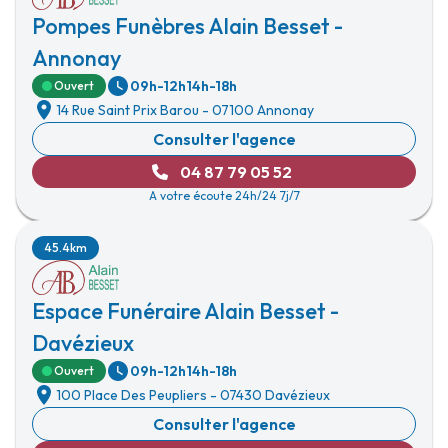
Pompes Funèbres Alain Besset -
Annonay
09h-12h
14h-18h
Ouvert
14 Rue Saint Prix Barou
-
07100 Annonay
Consulter l'agence
04 87 79 05 52
A votre écoute 24h/24 7j/7
45.4km
Espace Funéraire Alain Besset -
Davézieux
09h-12h
14h-18h
Ouvert
100 Place Des Peupliers
-
07430 Davézieux
Consulter l'agence