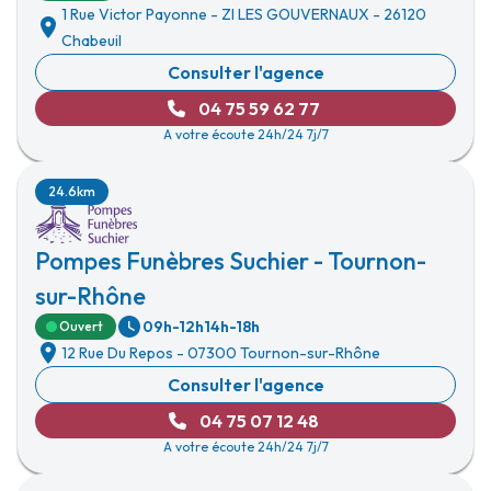
1 Rue Victor Payonne
-
ZI LES GOUVERNAUX
-
26120
Chabeuil
Consulter l'agence
04 75 59 62 77
A votre écoute 24h/24 7j/7
24.6km
Pompes Funèbres Suchier - Tournon-
sur-Rhône
09h-12h
14h-18h
Ouvert
12 Rue Du Repos
-
07300 Tournon-sur-Rhône
Consulter l'agence
04 75 07 12 48
A votre écoute 24h/24 7j/7