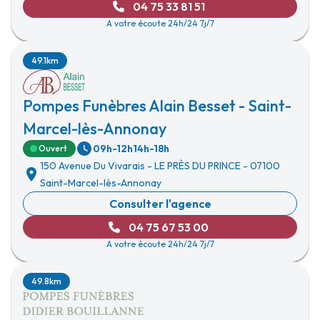
04 75 33 81 51
A votre écoute 24h/24 7j/7
49.1km
Pompes Funèbres Alain Besset - Saint-
Marcel-lès-Annonay
09h-12h
14h-18h
Ouvert
150 Avenue Du Vivarais
-
LE PRÈS DU PRINCE
-
07100
Saint-Marcel-lès-Annonay
Consulter l'agence
04 75 67 53 00
A votre écoute 24h/24 7j/7
49.8km