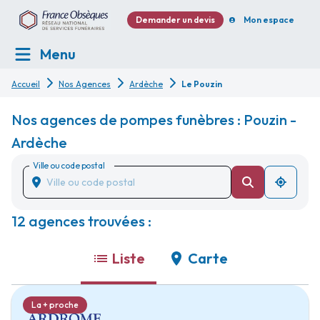
Demander un devis
Mon espace
Menu
Accueil
Nos Agences
Ardèche
Le Pouzin
Nos agences de pompes funèbres : Pouzin -
Ardèche
Ville ou code postal
12 agences trouvées :
Liste
Carte
La + proche