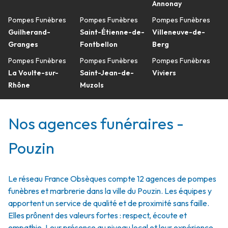
Annonay
Pompes Funèbres
Pompes Funèbres
Pompes Funèbres
Guilherand-
Saint-Étienne-de-
Villeneuve-de-
Granges
Fontbellon
Berg
Pompes Funèbres
Pompes Funèbres
Pompes Funèbres
La Voulte-sur-
Saint-Jean-de-
Viviers
Rhône
Muzols
Nos agences funéraires -
Pouzin
Le réseau France Obsèques compte 12 agences de pompes
funèbres et marbrerie dans la ville du Pouzin. Les équipes y
apportent un service de qualité et de proximité sans faille.
Elles prônent des valeurs fortes : respect, écoute et
empathie. Leur présence au niveau local et leur expérience