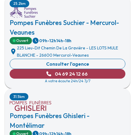
25.2km
Pompes Funèbres Suchier - Mercurol-
Veaunes
09h-12h
14h-18h
Ouvert
225 Lieu-Dit Chemin De La Gravière
-
LES LOTS MULE
BLANCHE
-
26600 Mercurol-Veaunes
Consulter l'agence
04 69 24 12 66
A votre écoute 24h/24 7j/7
31.5km
Pompes Funèbres Ghisleri -
Montélimar
09h-12h
14h-18h
Ouvert