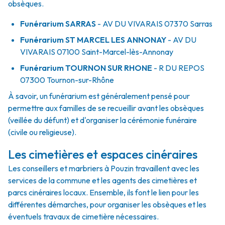
obsèques.
Funérarium
SARRAS
- AV
DU VIVARAIS
07370
Sarras
Funérarium
ST MARCEL LES ANNONAY
- AV
DU
VIVARAIS
07100
Saint-Marcel-lès-Annonay
Funérarium
TOURNON SUR RHONE
- R
DU REPOS
07300
Tournon-sur-Rhône
À savoir, un funérarium est généralement pensé pour
permettre aux familles de se recueillir avant les obsèques
(veillée du défunt) et d'organiser la cérémonie funéraire
(civile ou religieuse).
Les cimetières et espaces cinéraires
Les conseillers et marbriers à Pouzin travaillent avec les
services de la commune et les agents des cimetières et
parcs cinéraires locaux. Ensemble, ils font le lien pour les
différentes démarches, pour organiser les obsèques et les
éventuels travaux de cimetière nécessaires.