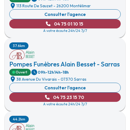
113 Route De Sauzet
-
26200 Montélimar
Consulter l'agence
04 75 01 10 15
A votre écoute 24h/24 7j/7
37.6km
Pompes Funèbres Alain Besset - Sarras
09h-12h
14h-18h
Ouvert
38 Avenue Du Vivarais
-
07370 Sarras
Consulter l'agence
04 75 23 15 70
A votre écoute 24h/24 7j/7
44.2km