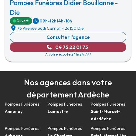
Pompes Funèbres Didier Bouillanne -
Die
09h-12h
14h-18h
Ouvert
73 Avenue Sadi Carnot
-
26150 Die
Consulter l'agence
04 75 22 01 73
A votre écoute 24h/24 7j/7
Nos agences dans votre
département Ardèche
Pompes Funèbres
Pompes Funèbres
Pompes Funèbres
Annonay
Lamastre
Saint-Marcel-
d'Ardèche
Pompes Funèbres
Pompes Funèbres
Pompes Funèbres
Aubenas
Le Cheylard
Saint-Marcel-lès-