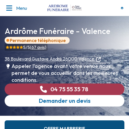
Menu
Ardrôme Funéraire - Valence
Permanence téléphonique
5
/5
(
67
avis)
38 Boulevard Gustave André
26000 Valence
Appeler l'agence avant votre venue nous
permet de vous accueillir dans les meilleures
conditions.
04 75 55 35 78
Demander un devis
OFFRE MARBRERIE