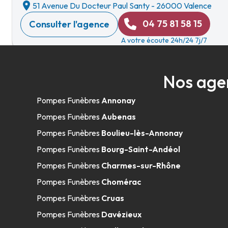
51 Avenue Du Docteur Paul Santy
-
26000 Valence
04 75 81 58 15
Consulter l'agence
A votre écoute 24h/24 7j/7
Nos age
Ardrôme Funéraire - Valence
Pompes Funèbres
Annonay
38 Boulevard Gustave André
-
26000 Valence
Pompes Funèbres
Aubenas
04 75 55 35 78
Consulter l'agence
Pompes Funèbres
Boulieu-lès-Annonay
A votre écoute 24h/24 7j/7
Pompes Funèbres
Bourg-Saint-Andéol
Pompes Funèbres
Charmes-sur-Rhône
Pompes Funèbres
Chomérac
Pompes Funèbres Suchier - Tournon-s
Pompes Funèbres
Cruas
Pompes Funèbres
Davézieux
12 Rue Du Repos
-
07300 Tournon-sur-Rhône