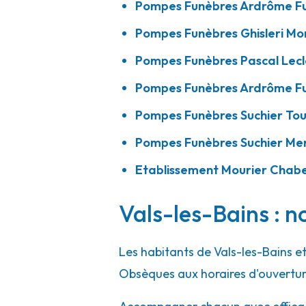
Pompes Funèbres Ardrôme Fu
04 75 59 62 77
Consulter l'agence
Pompes Funèbres Ghisleri Mo
A votre écoute 24h/24 7j/7
Pompes Funèbres Pascal Lecl
Pompes Funèbres Ardrôme Fu
Pompes Funèbres Suchier To
Pompes Funèbres Suchier Me
Etablissement Mourier Chabe
Vals-les-Bains : n
Les habitants de Vals-les-Bains e
Obsèques aux horaires d'ouvertur