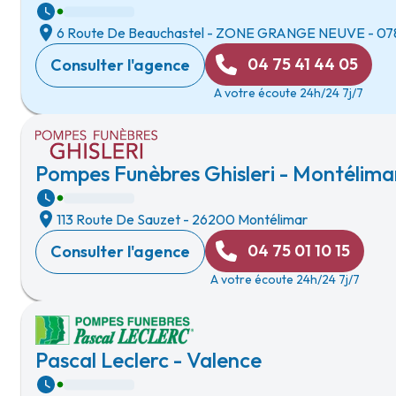
6 Route De Beauchastel
-
ZONE GRANGE NEUVE
-
07
04 75 41 44 05
Consulter l'agence
A votre écoute 24h/24 7j/7
Pompes Funèbres Ghisleri - Montélima
113 Route De Sauzet
-
26200 Montélimar
04 75 01 10 15
Consulter l'agence
A votre écoute 24h/24 7j/7
Pascal Leclerc - Valence