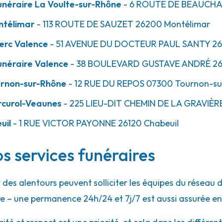
néraire La Voulte-sur-Rhône
- 6 ROUTE DE BEAUCH
ntélimar
- 113 ROUTE DE SAUZET
26200
Montélimar
erc Valence
- 51 AVENUE DU DOCTEUR PAUL SANTY
26
néraire Valence
- 38 BOULEVARD GUSTAVE ANDRÉ
2
urnon-sur-Rhône
- 12 RUE DU REPOS
07300
Tournon-su
rcurol-Veaunes
- 225 LIEU-DIT CHEMIN DE LA GRAVIÈR
uil
- 1 RUE VICTOR PAYONNE
26120
Chabeuil
os services funéraires
t des alentours peuvent solliciter les équipes du résea
e – une permanence 24h/24 et 7j/7 est aussi assurée en