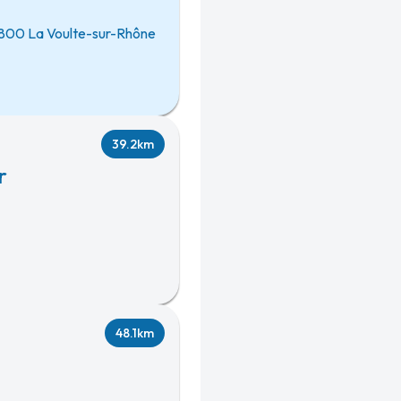
800 La Voulte-sur-Rhône
39.2km
r
48.1km