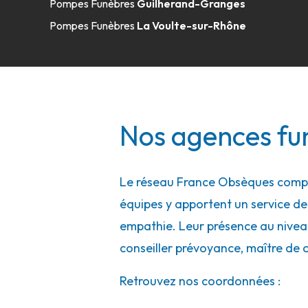
Pompes Funèbres
Guilherand-Granges
04 75 07 12 48
Consulter l'agence
Pompes Funèbres
La Voulte-sur-Rhône
A votre écoute 24h/24 7j/7
Pompes Funèbres Suchier - Mercurol-
Nos agences fun
225 Lieu-Dit Chemin De La Gravière
-
LES LOTS MULE
Mercurol-Veaunes
04 69 24 12 66
Consulter l'agence
Le réseau France Obsèques compte
A votre écoute 24h/24 7j/7
équipes y apportent un service de q
empathie. Leur présence au niveau 
conseiller prévoyance, maître de 
Pompes Funèbres Mourier - Chabeuil
Retrouvez nos coordonnées :
1 Rue Victor Payonne
-
ZI LES GOUVERNAUX
-
26120 C