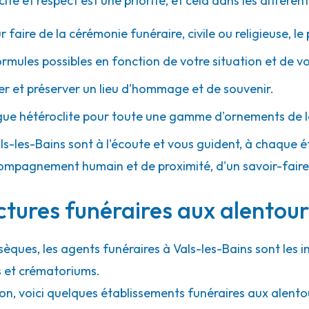
 et respect est une priorité, et cela dans les différent
r faire de la cérémonie funéraire, civile ou religieuse, l
ormules possibles en fonction de votre situation et de v
 et préserver un lieu d'hommage et de souvenir.
gue hétéroclite pour toute une gamme d'ornements de l
Vals-les-Bains sont à l'écoute et vous guident, à chaque é
 accompagnement humain et de proximité, d'un savoir-fair
ctures funéraires aux alentour
sèques, les agents funéraires à Vals-les-Bains sont les i
s et crématoriums.
on, voici quelques établissements funéraires aux alento