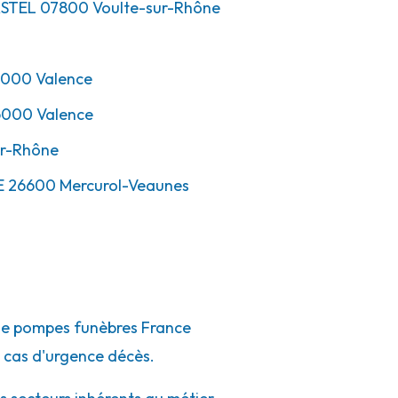
ASTEL
07800
Voulte-sur-Rhône
000
Valence
6000
Valence
r-Rhône
E
26600
Mercurol-Veaunes
u de pompes funèbres France
 cas d'urgence décès.