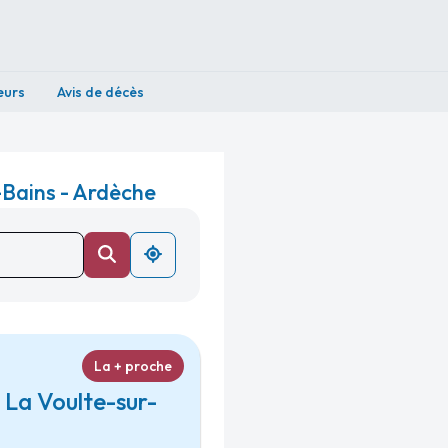
eurs
Avis de décès
-Bains - Ardèche
La + proche
La Voulte-sur-