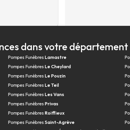
49.0km
nces dans votre département
Pompes Funèbres
Lamastre
Po
Pompes Funèbres
Le Cheylard
Po
Pompes Funèbres
Le Pouzin
Po
Pompes Funèbres
Le Teil
Po
Pompes Funèbres
Les Vans
Po
51.6km
Pompes Funèbres
Privas
Po
ur-Rhône
Pompes Funèbres
Roiffieux
Po
Pompes Funèbres
Saint-Agrève
Po