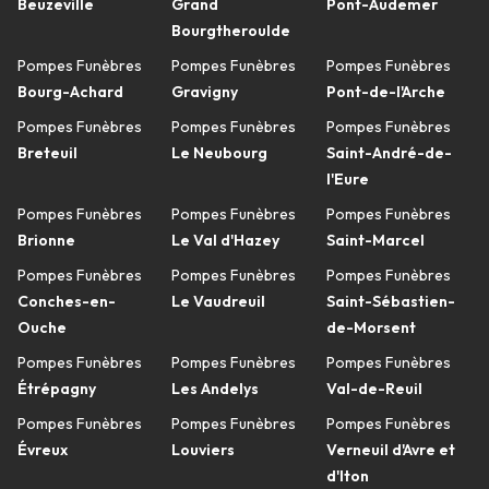
Beuzeville
Grand
Pont-Audemer
Bourgtheroulde
Pompes Funèbres
Pompes Funèbres
Pompes Funèbres
Bourg-Achard
Gravigny
Pont-de-l'Arche
Pompes Funèbres
Pompes Funèbres
Pompes Funèbres
Breteuil
Le Neubourg
Saint-André-de-
l'Eure
Pompes Funèbres
Pompes Funèbres
Pompes Funèbres
Brionne
Le Val d'Hazey
Saint-Marcel
Pompes Funèbres
Pompes Funèbres
Pompes Funèbres
Conches-en-
Le Vaudreuil
Saint-Sébastien-
Ouche
de-Morsent
Pompes Funèbres
Pompes Funèbres
Pompes Funèbres
Étrépagny
Les Andelys
Val-de-Reuil
Pompes Funèbres
Pompes Funèbres
Pompes Funèbres
Évreux
Louviers
Verneuil d'Avre et
d'Iton