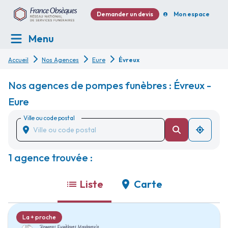
Demander un devis
Mon espace
Menu
Accueil
Nos Agences
Eure
Évreux
Nos agences de pompes funèbres : Évreux -
Eure
Ville ou code postal
1 agence trouvée :
Liste
Carte
La + proche