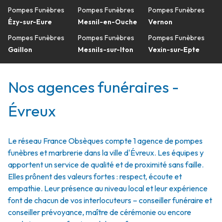
Pompes Funèbres
Pompes Funèbres
Pompes Funèbres
Ézy-sur-Eure
Mesnil-en-Ouche
Vernon
Pompes Funèbres
Pompes Funèbres
Pompes Funèbres
Gaillon
Mesnils-sur-Iton
Vexin-sur-Epte
Nos agences funéraires -
Évreux
Le réseau France Obsèques compte 1 agence de pompes
funèbres et marbrerie dans la ville d'Évreux. Les équipes y
apportent un service de qualité et de proximité sans faille.
Elles prônent des valeurs fortes : respect, écoute et
empathie. Leur présence au niveau local et leur expérience
font de chacun de vos interlocuteurs – conseiller funéraire et
conseiller prévoyance, maître de cérémonie ou encore