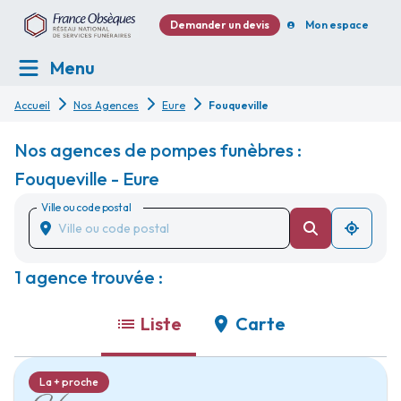
Demander un devis
Mon espace
Menu
Accueil
Nos Agences
Eure
Fouqueville
Nos agences de pompes funèbres :
Fouqueville - Eure
Ville ou code postal
1 agence trouvée :
Liste
Carte
La + proche