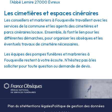
l'Abbé Lemire 27000 Évreux
Les cimetières et espaces cinéraires
Les conseillers et marbriers à Fouqueville travaillent avec les
services de la commune et les agents des cimetières et
parcs cinéraires locaux. Ensemble, ils font le lien pour les
différentes démarches, pour organiser les obsèques et les
éventuels travaux de cimetière nécessaires.
Les équipes des pompes funèbres et marbreries à
Fouqueville restent à votre écoute. N'hésitez pas à les
solliciter pour toute question ou demande de devis.
Plan du site
Mentions légales
Politique de gestion des données