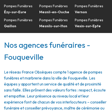
Pompes Funèbres
Pompes Funèbres
Pompes Funèbres
Ézy-sur-Eure
Mesnil-en-Ouche
Vernon
Pompes Funèbres
Pompes Funèbres
Pompes Funèbres
Gaillon
Mesnils-sur-Iton
Vexin-sur-Epte
Nos agences funéraires -
Fouqueville
Le réseau France Obsèques compte 1 agence de pompes
funèbres et marbrerie dans la ville de Fouqueville. Les
équipes y apportent un service de qualité et de proximité
sans faille. Elles prônent des valeurs fortes : respect, écoute
et empathie. Leur présence au niveau local et leur
expérience font de chacun de vos interlocuteurs – conseiller
funéraire et conseiller prévoyance, maître de cérémonie ou