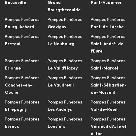
Beuzeville
Grand
Pont-Audemer
Bourgtheroulde
Pompes Funèbres
Pompes Funèbres
Pompes Funèbres
Bourg-Achard
Gravigny
Pont-de-l'Arche
Pompes Funèbres
Pompes Funèbres
Pompes Funèbres
Breteuil
Le Neubourg
Saint-André-de-
l'Eure
Pompes Funèbres
Pompes Funèbres
Pompes Funèbres
Brionne
Le Val d'Hazey
Saint-Marcel
Pompes Funèbres
Pompes Funèbres
Pompes Funèbres
Conches-en-
Le Vaudreuil
Saint-Sébastien-
Ouche
de-Morsent
Pompes Funèbres
Pompes Funèbres
Pompes Funèbres
Étrépagny
Les Andelys
Val-de-Reuil
Pompes Funèbres
Pompes Funèbres
Pompes Funèbres
Évreux
Louviers
Verneuil d'Avre et
d'Iton