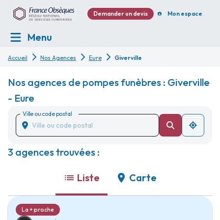
Demander un devis
Mon espace
Menu
Accueil
Nos Agences
Eure
Giverville
Nos agences de pompes funèbres : Giverville
- Eure
Ville ou code postal
3 agences trouvées :
Liste
Carte
La + proche