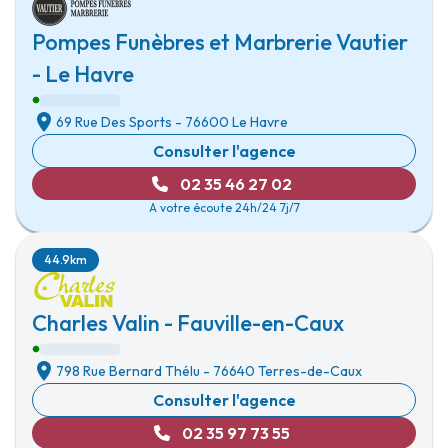
Pompes Funèbres et Marbrerie Vautier
- Le Havre
69 Rue Des Sports
-
76600 Le Havre
Consulter l'agence
02 35 46 27 02
A votre écoute 24h/24 7j/7
44.9km
Charles Valin - Fauville-en-Caux
798 Rue Bernard Thélu
-
76640 Terres-de-Caux
Consulter l'agence
02 35 97 73 55