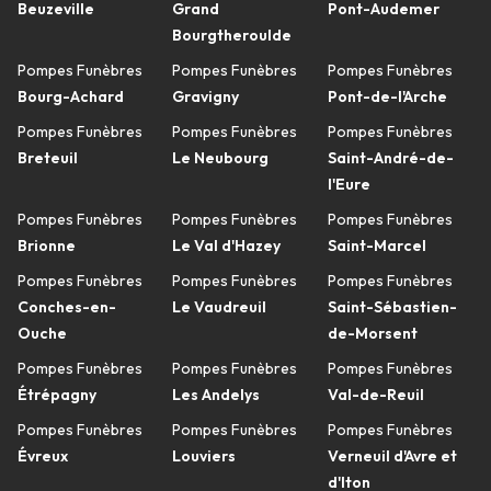
Beuzeville
Grand
Pont-Audemer
Bourgtheroulde
Pompes Funèbres
Pompes Funèbres
Pompes Funèbres
Bourg-Achard
Gravigny
Pont-de-l'Arche
Pompes Funèbres
Pompes Funèbres
Pompes Funèbres
Breteuil
Le Neubourg
Saint-André-de-
l'Eure
Pompes Funèbres
Pompes Funèbres
Pompes Funèbres
Brionne
Le Val d'Hazey
Saint-Marcel
Pompes Funèbres
Pompes Funèbres
Pompes Funèbres
Conches-en-
Le Vaudreuil
Saint-Sébastien-
Ouche
de-Morsent
Pompes Funèbres
Pompes Funèbres
Pompes Funèbres
Étrépagny
Les Andelys
Val-de-Reuil
Pompes Funèbres
Pompes Funèbres
Pompes Funèbres
Évreux
Louviers
Verneuil d'Avre et
d'Iton