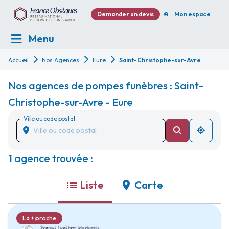
Demander un devis
Mon espace
Menu
Accueil
Nos Agences
Eure
Saint-Christophe-sur-Avre
Nos agences de pompes funèbres : Saint-
Christophe-sur-Avre - Eure
Ville ou code postal
1 agence trouvée :
Liste
Carte
La + proche