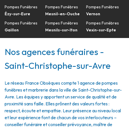
Pompes Funèbres
Pompes Funèbres
Pompes Funèbres
Ézy-sur-Eure
Mesnil-en-Ouche
Vernon
Pompes Funèbres
Pompes Funèbres
Pompes Funèbres
Gaillon
Mesnils-sur-Iton
Vexin-sur-Epte
Nos agences funéraires -
Saint-Christophe-sur-Avre
Le réseau France Obsèques compte 1 agence de pompes
funèbres et marbrerie dans la ville de Saint-Christophe-sur-
Avre. Les équipes y apportent un service de qualité et de
proximité sans faille. Elles prônent des valeurs fortes :
respect, écoute et empathie. Leur présence au niveau local
et leur expérience font de chacun de vos interlocuteurs –
conseiller funéraire et conseiller prévoyance, maître de