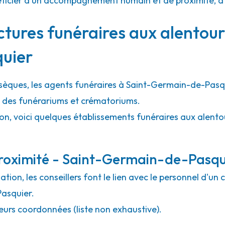
bénéficier d'un accompagnement humain et de proximité, d
ctures funéraires aux alentour
uier
bsèques, les agents funéraires à Saint-Germain-de-Pasqu
l des funérariums et crématoriums.
ion, voici quelques établissements funéraires aux alen
roximité - Saint-Germain-de-Pasqu
ion, les conseillers font le lien avec le personnel d'un 
asquier.
eurs coordonnées (liste non exhaustive).