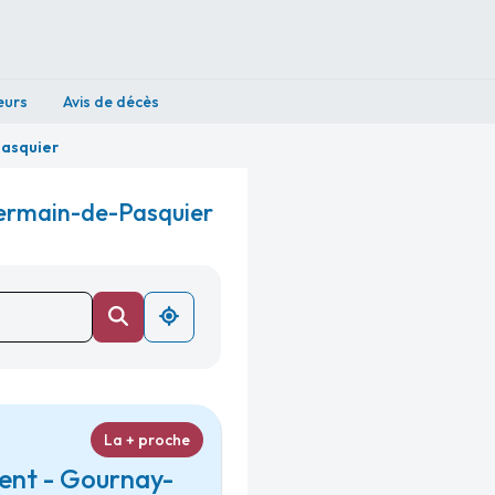
eurs
Avis de décès
asquier
Germain-de-Pasquier
La + proche
ent - Gournay-