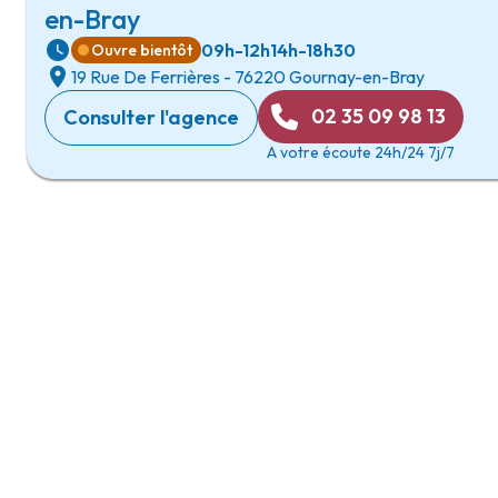
en-Bray
09h-12h
14h-18h30
Ouvre bientôt
19 Rue De Ferrières
-
76220 Gournay-en-Bray
02 35 09 98 13
Consulter l'agence
A votre écoute 24h/24 7j/7