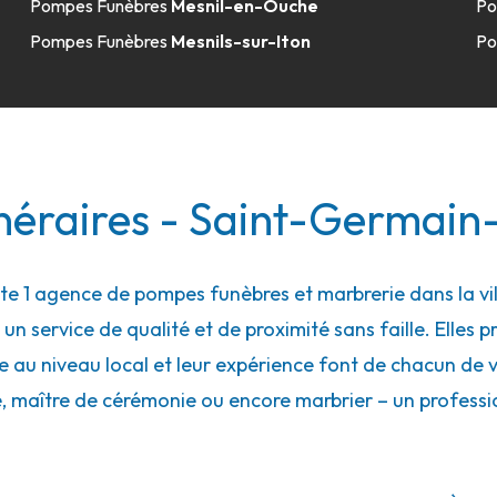
Pompes Funèbres
Mesnil-en-Ouche
Po
Pompes Funèbres
Mesnils-sur-Iton
Po
néraires - Saint-Germain
 1 agence de pompes funèbres et marbrerie dans la vi
n service de qualité et de proximité sans faille. Elles p
 au niveau local et leur expérience font de chacun de vo
e, maître de cérémonie ou encore marbrier – un professi