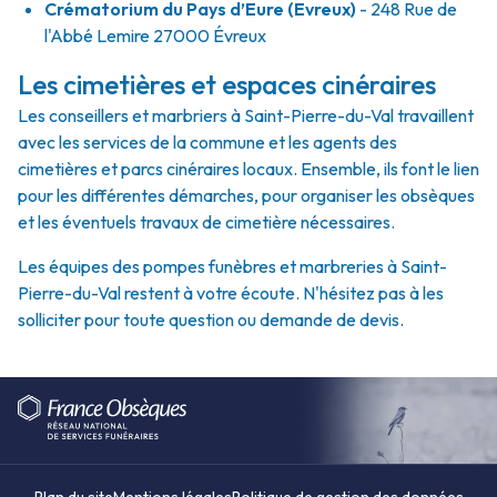
Crématorium du Pays d’Eure (Evreux)
- 248 Rue de
l'Abbé Lemire 27000 Évreux
Les cimetières et espaces cinéraires
Les conseillers et marbriers à Saint-Pierre-du-Val travaillent
avec les services de la commune et les agents des
cimetières et parcs cinéraires locaux. Ensemble, ils font le lien
pour les différentes démarches, pour organiser les obsèques
et les éventuels travaux de cimetière nécessaires.
Les équipes des pompes funèbres et marbreries à Saint-
Pierre-du-Val restent à votre écoute. N'hésitez pas à les
solliciter pour toute question ou demande de devis.