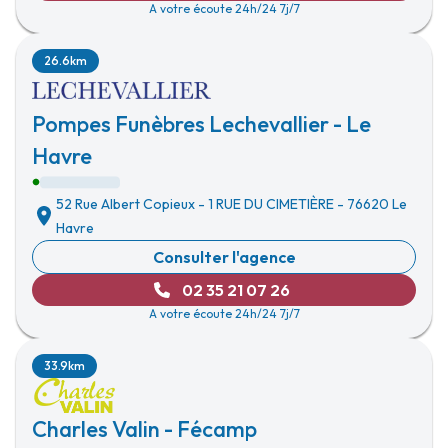
A votre écoute 24h/24 7j/7
26.6km
Pompes Funèbres Lechevallier - Le
Havre
52 Rue Albert Copieux
-
1 RUE DU CIMETIÈRE
-
76620 Le
Havre
Consulter l'agence
02 35 21 07 26
A votre écoute 24h/24 7j/7
33.9km
Charles Valin - Fécamp