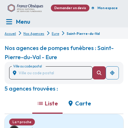
Demander un devis
Mon espace
Menu
Accueil
Nos Agences
Eure
Saint-Pierre-du-Val
Nos agences de pompes funèbres : Saint-
Pierre-du-Val - Eure
Ville ou code postal
5 agences trouvées :
Liste
Carte
La + proche