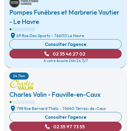
Pompes Funèbres et Marbrerie Vautier
- Le Havre
69 Rue Des Sports
-
76600 Le Havre
Consulter l'agence
02 35 46 27 02
A votre écoute 24h/24 7j/7
24.7km
Charles Valin - Fauville-en-Caux
798 Rue Bernard Thélu
-
76640 Terres-de-Caux
Consulter l'agence
02 35 97 73 55