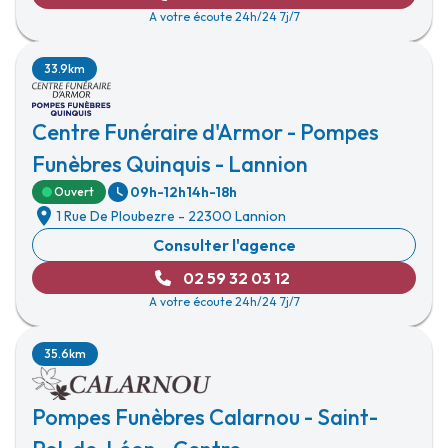
A votre écoute 24h/24 7j/7
33.9km
Centre Funéraire d'Armor - Pompes
Funèbres Quinquis - Lannion
09h-12h
14h-18h
Ouvert
1 Rue De Ploubezre
-
22300 Lannion
Consulter l'agence
02 59 32 03 12
A votre écoute 24h/24 7j/7
35.6km
Pompes Funèbres Calarnou - Saint-