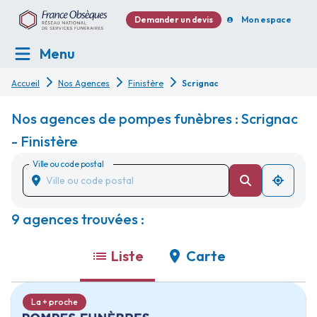
Demander un devis
Mon espace
Menu
Accueil
Nos Agences
Finistère
Scrignac
Nos agences de pompes funèbres : Scrignac
- Finistère
Ville ou code postal
9 agences trouvées :
Liste
Carte
La + proche