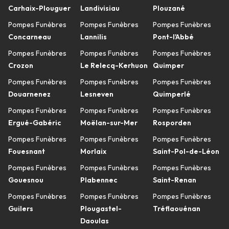
Carhaix-Plouguer
Landivisiau
Plouzané
Pompes Funèbres
Pompes Funèbres
Pompes Funèbres
Concarneau
Lannilis
Pont-l'Abbé
Pompes Funèbres
Pompes Funèbres
Pompes Funèbres
Crozon
Le Relecq-Kerhuon
Quimper
Pompes Funèbres
Pompes Funèbres
Pompes Funèbres
Douarnenez
Lesneven
Quimperlé
Pompes Funèbres
Pompes Funèbres
Pompes Funèbres
Ergué-Gabéric
Moëlan-sur-Mer
Rosporden
Pompes Funèbres
Pompes Funèbres
Pompes Funèbres
Fouesnant
Morlaix
Saint-Pol-de-Léon
Pompes Funèbres
Pompes Funèbres
Pompes Funèbres
Gouesnou
Plabennec
Saint-Renan
Pompes Funèbres
Pompes Funèbres
Pompes Funèbres
Guilers
Plougastel-
Tréflaouénan
Daoulas