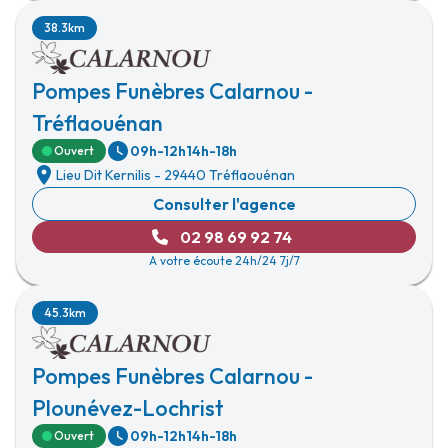
38.3km
Pompes Funèbres Calarnou -
Tréflaouénan
09h-12h
14h-18h
Ouvert
Lieu Dit Kernilis
-
29440 Tréflaouénan
Consulter l'agence
02 98 69 92 74
A votre écoute 24h/24 7j/7
45.3km
Pompes Funèbres Calarnou -
Plounévez-Lochrist
09h-12h
14h-18h
Ouvert