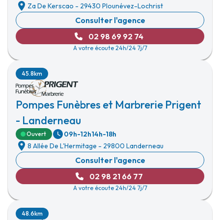
Za De Kerscao
-
29430 Plounévez-Lochrist
Consulter l'agence
02 98 69 92 74
A votre écoute 24h/24 7j/7
45.8km
Pompes Funèbres et Marbrerie Prigent
- Landerneau
09h-12h
14h-18h
Ouvert
8 Allée De L'Hermitage
-
29800 Landerneau
Consulter l'agence
02 98 21 66 77
A votre écoute 24h/24 7j/7
48.6km