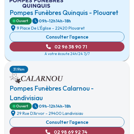
Pompes Funèbres Quinquis - Plouaret
09h-12h
14h-18h
Ouvert
9 Place De L'Église
-
22420 Plouaret
Consulter l'agence
02 96 38 90 71
A votre écoute 24h/24 7j/7
31.9km
Pompes Funèbres Calarnou -
Landivisiau
09h-12h
14h-18h
Ouvert
29 Rue D'Arvor
-
29400 Landivisiau
Consulter l'agence
02 98 69 92 74