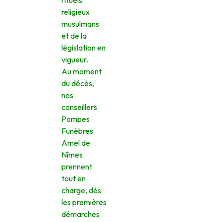
rituels
religieux
musulmans
et de la
législation en
vigueur.
Au moment
du décès,
nos
conseillers
Pompes
Funèbres
Amel de
Nîmes
prennent
tout en
charge, dès
les premières
démarches