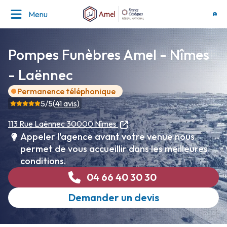
Menu
Pompes Funèbres Amel - Nîmes
- Laënnec
Permanence téléphonique
5
/5
(
41
avis)
113 Rue Laënnec
30000 Nîmes
Appeler l'agence avant votre venue nous
permet de vous accueillir dans les meilleures
conditions.
04 66 40 30 30
Demander un devis