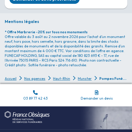
Mentions légales
* Offre Marbrerie -20% sur tous nos monuments
Offre valable du 3 août au 2 novembre 2026 pour l’achat d’un monument
neuf, hors pose, hors semelle, hors gravure, dans la limite des stocks
disponibles de monuments et de la disponibilité des granits. Remise d’un
montant maximum de 4 000 € TTC. Voir conditions de l’offre en agence.
FUNECAP HOLDING, SAS au capital social de 180 823 693 € - 17, rue de
l’Arrivée 75015 PARIS – RCS Paris 524 716 610. Photo non contractuelle -
Crédit photo : Sottile funéraire - photo retouchée.
P
ompes Funèbres Pompes Funèbres de la Vallée de Munster - Munster
Accueil
Nos agences
Haut-Rhin
Munster
03 89 77 42 43
Demander un devis