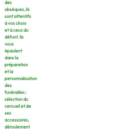
des
obsèques, ils
sont attentifs
à vos choix
et à ceux du
défunt. Ils
vous
épaulent
dans la
préparation
et la
personnalisation
des
funérailles :
sélection du
cercueil et de
ses
accessoires,
déroulement