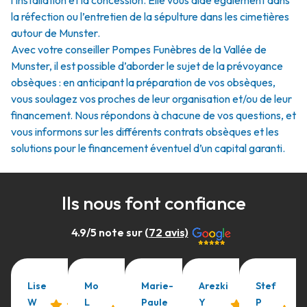
l'installation et la concession. Elle vous aide également dans
la réfection ou l’entretien de la sépulture dans les cimetières
autour de Munster.
Avec votre conseiller Pompes Funèbres de la Vallée de
Munster, il est possible d’aborder le sujet de la prévoyance
obsèques : en anticipant la préparation de vos obsèques,
vous soulagez vos proches de leur organisation et/ou de leur
financement. Nous répondons à chacune de vos questions, et
vous informons sur les différents contrats obsèques et les
solutions pour le financement éventuel d’un capital garanti.
Ils nous font confiance
4.9
/5 note sur (
72
avis)
Lise
Mo
Marie-
Arezki
Stef
W
L
Paule
Y
P