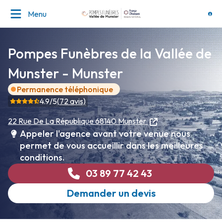
Menu
Pompes Funèbres de la Vallée de
Munster - Munster
Permanence téléphonique
4.9
/5
(
72
avis)
22 Rue De La République
68140 Munster
Appeler l'agence avant votre venue nous
permet de vous accueillir dans les meilleures
conditions.
03 89 77 42 43
Demander un devis