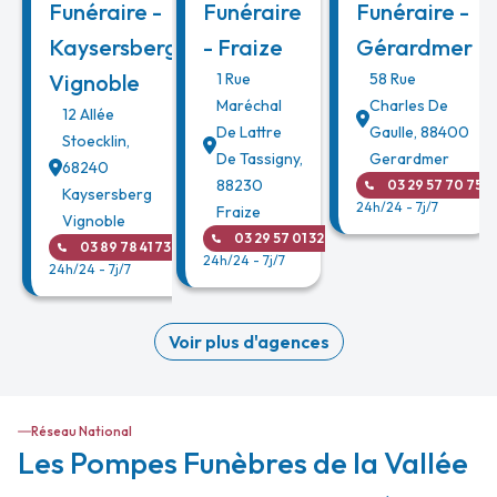
Funéraire -
Funéraire
Funéraire -
Kaysersberg
- Fraize
Gérardmer
Vignoble
1 Rue
58 Rue
Maréchal
Charles De
12 Allée
De Lattre
Gaulle
,
88400
Stoecklin
,
De Tassigny
,
Gerardmer
68240
88230
03 29 57 70 75
Kaysersberg
24h/24 - 7j/7
Fraize
Vignoble
03 29 57 01 32
03 89 78 41 73
24h/24 - 7j/7
24h/24 - 7j/7
Voir plus d'agences
Réseau National
Les Pompes Funèbres de la Vallée