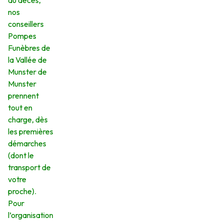
du décès,
nos
conseillers
Pompes
Funèbres de
la Vallée de
Munster de
Munster
prennent
tout en
charge, dès
les premières
démarches
(dont le
transport de
votre
proche).
Pour
l’organisation