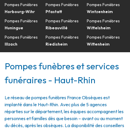
Pompes Funèbres
Pompes Funèbres
Pompes Funèbres
Horbourg-Wihr
Pfastatt
Wintzenheim
Pompes Funèbres
Pompes Funèbres
Pompes Funèbres
Huningue
Ribeauvillé
Wittelsheim
Pompes Funèbres
Pompes Funèbres
Pompes Funèbres
Illzach
Riedisheim
Wittenheim
Pompes funèbres et services
funéraires - Haut-Rhin
Le réseau de pompes funèbres France Obsèques est
implanté dans le Haut-Rhin. Avec plus de 5 agences
réparties sur le département, les équipes accompagnent les
personnes et familles dès que besoin – avant ou au moment
du décès, après les obsèques. La disponibilité des conseillers