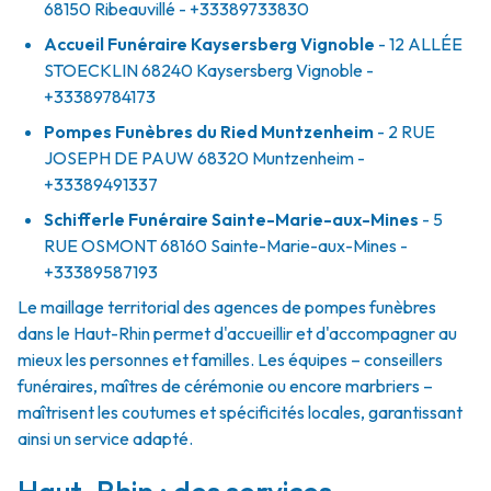
68150
Ribeauvillé
- +33389733830
Accueil Funéraire Kaysersberg Vignoble
- 12 ALLÉE
STOECKLIN
68240
Kaysersberg Vignoble
-
+33389784173
Pompes Funèbres du Ried Muntzenheim
- 2 RUE
JOSEPH DE PAUW
68320
Muntzenheim
-
+33389491337
Schifferle Funéraire Sainte-Marie-aux-Mines
- 5
RUE OSMONT
68160
Sainte-Marie-aux-Mines
-
+33389587193
Le maillage territorial des agences de pompes funèbres
dans le Haut-Rhin permet d'accueillir et d'accompagner au
mieux les personnes et familles. Les équipes – conseillers
funéraires, maîtres de cérémonie ou encore marbriers –
maîtrisent les coutumes et spécificités locales, garantissant
ainsi un service adapté.