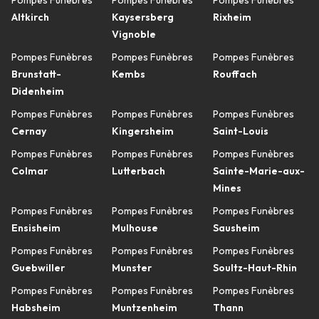
Pompes Funèbres
Pompes Funèbres
Pompes Funèbres
Altkirch
Kaysersberg
Rixheim
Vignoble
Pompes Funèbres
Pompes Funèbres
Pompes Funèbres
Brunstatt-
Kembs
Rouffach
Didenheim
Pompes Funèbres
Pompes Funèbres
Pompes Funèbres
Cernay
Kingersheim
Saint-Louis
Pompes Funèbres
Pompes Funèbres
Pompes Funèbres
Colmar
Lutterbach
Sainte-Marie-aux-
Mines
Pompes Funèbres
Pompes Funèbres
Pompes Funèbres
Ensisheim
Mulhouse
Sausheim
Pompes Funèbres
Pompes Funèbres
Pompes Funèbres
Guebwiller
Munster
Soultz-Haut-Rhin
Pompes Funèbres
Pompes Funèbres
Pompes Funèbres
Habsheim
Muntzenheim
Thann