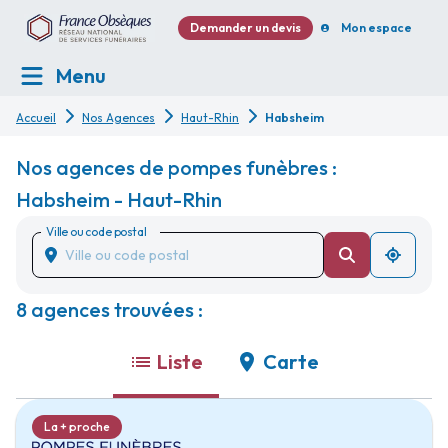
Demander un devis
Mon espace
Menu
Accueil
Nos Agences
Haut-Rhin
Habsheim
Nos agences de pompes funèbres :
Habsheim - Haut-Rhin
Ville ou code postal
8 agences trouvées :
Liste
Carte
La + proche