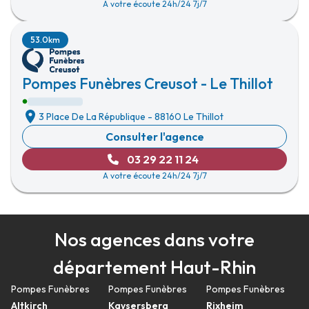
A votre écoute 24h/24 7j/7
53.0km
Pompes Funèbres Creusot - Le Thillot
3 Place De La République
-
88160 Le Thillot
Consulter l'agence
03 29 22 11 24
A votre écoute 24h/24 7j/7
Nos agences dans votre
département Haut-Rhin
Pompes Funèbres
Pompes Funèbres
Pompes Funèbres
Altkirch
Kaysersberg
Rixheim