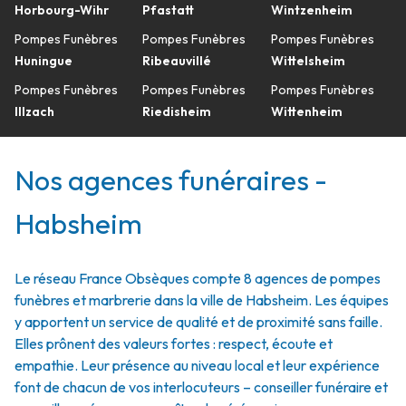
Horbourg-Wihr
Pfastatt
Wintzenheim
Pompes Funèbres
Pompes Funèbres
Pompes Funèbres
Huningue
Ribeauvillé
Wittelsheim
Pompes Funèbres
Pompes Funèbres
Pompes Funèbres
Illzach
Riedisheim
Wittenheim
Nos agences funéraires -
Habsheim
Le réseau France Obsèques compte 8 agences de pompes
funèbres et marbrerie dans la ville de Habsheim. Les équipes
y apportent un service de qualité et de proximité sans faille.
Elles prônent des valeurs fortes : respect, écoute et
empathie. Leur présence au niveau local et leur expérience
font de chacun de vos interlocuteurs – conseiller funéraire et