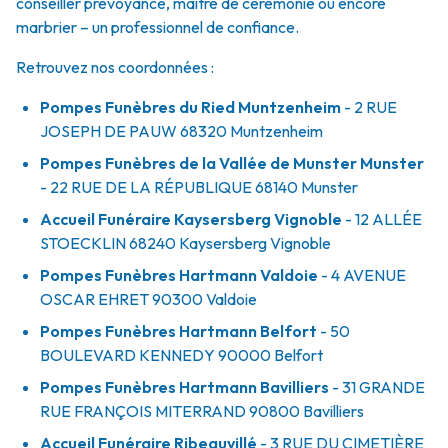
conseiller prévoyance, maître de cérémonie ou encore
marbrier – un professionnel de confiance.
Retrouvez nos coordonnées :
Pompes Funèbres du Ried Muntzenheim
- 2 RUE
JOSEPH DE PAUW
68320
Muntzenheim
Pompes Funèbres de la Vallée de Munster Munster
- 22 RUE DE LA RÉPUBLIQUE
68140
Munster
Accueil Funéraire Kaysersberg Vignoble
- 12 ALLÉE
STOECKLIN
68240
Kaysersberg Vignoble
Pompes Funèbres Hartmann Valdoie
- 4 AVENUE
OSCAR EHRET
90300
Valdoie
Pompes Funèbres Hartmann Belfort
- 50
BOULEVARD KENNEDY
90000
Belfort
Pompes Funèbres Hartmann Bavilliers
- 31 GRANDE
RUE FRANÇOIS MITERRAND
90800
Bavilliers
Accueil Funéraire Ribeauvillé
- 3 RUE DU CIMETIÈRE