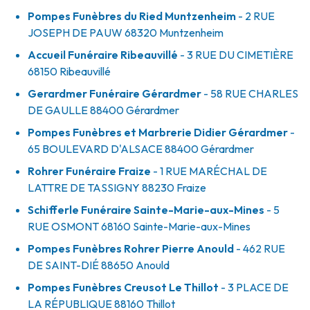
Pompes Funèbres du Ried Muntzenheim
- 2 RUE
JOSEPH DE PAUW
68320
Muntzenheim
Accueil Funéraire Ribeauvillé
- 3 RUE DU CIMETIÈRE
68150
Ribeauvillé
Gerardmer Funéraire Gérardmer
- 58 RUE CHARLES
DE GAULLE
88400
Gérardmer
Pompes Funèbres et Marbrerie Didier Gérardmer
-
65 BOULEVARD D'ALSACE
88400
Gérardmer
Rohrer Funéraire Fraize
- 1 RUE MARÉCHAL DE
LATTRE DE TASSIGNY
88230
Fraize
Schifferle Funéraire Sainte-Marie-aux-Mines
- 5
RUE OSMONT
68160
Sainte-Marie-aux-Mines
Pompes Funèbres Rohrer Pierre Anould
- 462 RUE
DE SAINT-DIÉ
88650
Anould
Pompes Funèbres Creusot Le Thillot
- 3 PLACE DE
LA RÉPUBLIQUE
88160
Thillot