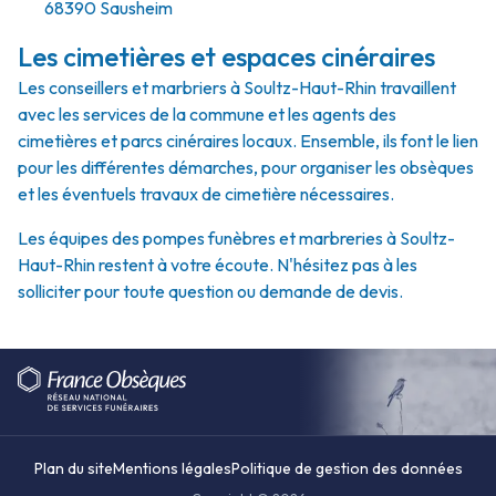
68390 Sausheim
Les cimetières et espaces cinéraires
Les conseillers et marbriers à Soultz-Haut-Rhin travaillent
avec les services de la commune et les agents des
cimetières et parcs cinéraires locaux. Ensemble, ils font le lien
pour les différentes démarches, pour organiser les obsèques
et les éventuels travaux de cimetière nécessaires.
Les équipes des pompes funèbres et marbreries à Soultz-
Haut-Rhin restent à votre écoute. N'hésitez pas à les
solliciter pour toute question ou demande de devis.
Plan du site
Mentions légales
Politique de gestion des données