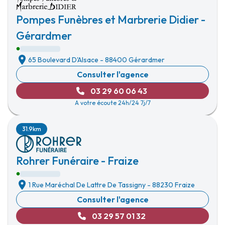
Pompes Funèbres et Marbrerie Didier -
Gérardmer
65 Boulevard D'Alsace
-
88400 Gérardmer
Consulter l'agence
03 29 60 06 43
A votre écoute 24h/24 7j/7
31.9km
Rohrer Funéraire - Fraize
1 Rue Maréchal De Lattre De Tassigny
-
88230 Fraize
Consulter l'agence
03 29 57 01 32