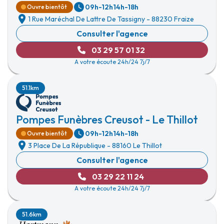
09h-12h
14h-18h
Ouvre bientôt
1 Rue Maréchal De Lattre De Tassigny
-
88230 Fraize
Consulter l'agence
03 29 57 01 32
A votre écoute 24h/24 7j/7
51.1km
Pompes Funèbres Creusot - Le Thillot
09h-12h
14h-18h
Ouvre bientôt
3 Place De La République
-
88160 Le Thillot
Consulter l'agence
03 29 22 11 24
A votre écoute 24h/24 7j/7
51.6km