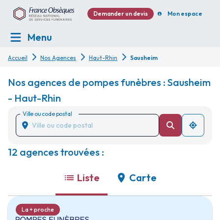
Demander un devis
Mon espace
Menu
Accueil
Nos Agences
Haut-Rhin
Sausheim
Nos agences de pompes funèbres : Sausheim
- Haut-Rhin
Ville ou code postal
12 agences trouvées :
Liste
Carte
La + proche