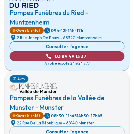
Pompes Funèbres du Ried -
Muntzenheim
09h-12h
14h-17h
Ouvre bientôt
2 Rue Joseph De Pauw
-
68320 Muntzenheim
Consulter l'agence
03 89 49 13 37
A votre écoute 24h/24 7j/7
31.4km
Pompes Funèbres de la Vallée de
Munster - Munster
08h30-11h45
14h30-17h45
Ouvre bientôt
22 Rue De La République
-
68140 Munster
Consulter l'agence