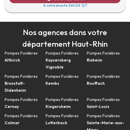
A votre écoute 24h/24 7j/7
Nos agences dans votre
département Haut-Rhin
Pompes Funèbres
Pompes Funèbres
Pompes Funèbres
Altkirch
Kaysersberg
Rixheim
Vignoble
Pompes Funèbres
Pompes Funèbres
Pompes Funèbres
Brunstatt-
Kembs
Rouffach
Didenheim
Pompes Funèbres
Pompes Funèbres
Pompes Funèbres
Cernay
Kingersheim
Saint-Louis
Pompes Funèbres
Pompes Funèbres
Pompes Funèbres
Colmar
Lutterbach
Sainte-Marie-aux-
Mines