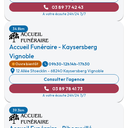
03 89 77 42 43
A votre écoute 24h/24 7j/7
34.8km
Accueil Funéraire - Kaysersberg
Vignoble
09h30-12h
14h-17h30
Ouvre bientôt
12 Allée Stoecklin
-
68240 Kaysersberg Vignoble
Consulter l'agence
03 89 78 41 73
A votre écoute 24h/24 7j/7
39.3km