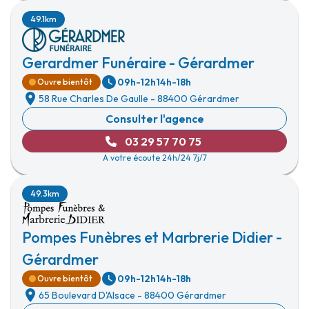
49.1km
Gerardmer Funéraire - Gérardmer
09h-12h
14h-18h
Ouvre bientôt
58 Rue Charles De Gaulle
-
88400 Gérardmer
Consulter l'agence
03 29 57 70 75
A votre écoute 24h/24 7j/7
49.3km
Pompes Funèbres et Marbrerie Didier -
Gérardmer
09h-12h
14h-18h
Ouvre bientôt
65 Boulevard D'Alsace
-
88400 Gérardmer