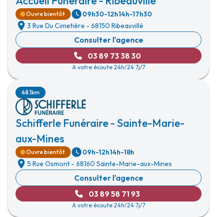
Accueil Funéraire - Ribeauvillé
09h30-12h
14h-17h30
Ouvre bientôt
3 Rue Du Cimetière
-
68150 Ribeauvillé
Consulter l'agence
03 89 73 38 30
A votre écoute 24h/24 7j/7
48.1km
Schifferle Funéraire - Sainte-Marie-
aux-Mines
09h-12h
14h-18h
Ouvre bientôt
5 Rue Osmont
-
68160 Sainte-Marie-aux-Mines
Consulter l'agence
03 89 58 71 93
A votre écoute 24h/24 7j/7