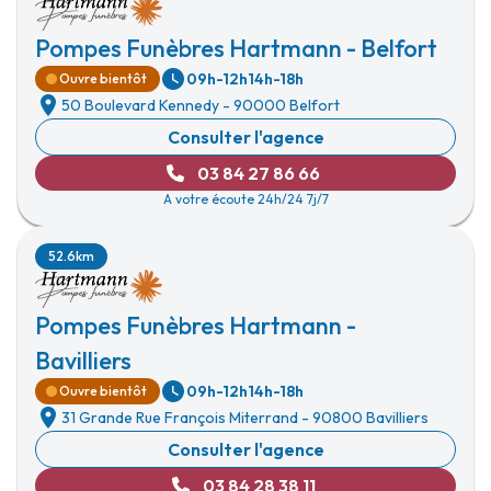
Pompes Funèbres Hartmann - Belfort
09h-12h
14h-18h
Ouvre bientôt
50 Boulevard Kennedy
-
90000 Belfort
Consulter l'agence
03 84 27 86 66
A votre écoute 24h/24 7j/7
52.6km
Pompes Funèbres Hartmann -
Bavilliers
09h-12h
14h-18h
Ouvre bientôt
31 Grande Rue François Miterrand
-
90800 Bavilliers
Consulter l'agence
03 84 28 38 11