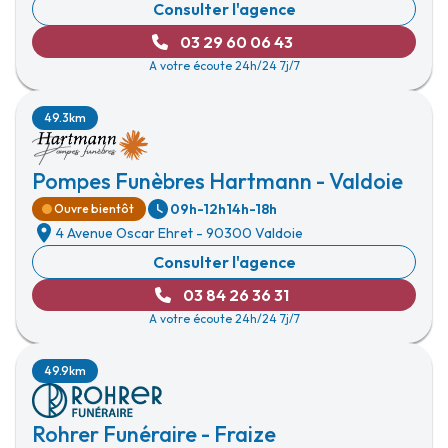
Consulter l'agence
03 29 60 06 43
A votre écoute 24h/24 7j/7
49.3km
Pompes Funèbres Hartmann - Valdoie
09h-12h
14h-18h
Ouvre bientôt
4 Avenue Oscar Ehret
-
90300 Valdoie
Consulter l'agence
03 84 26 36 31
A votre écoute 24h/24 7j/7
49.9km
Rohrer Funéraire - Fraize