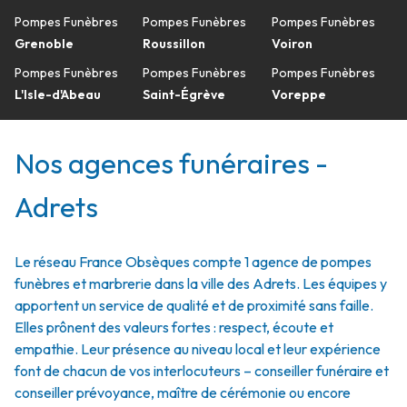
Pompes Funèbres
Pompes Funèbres
Pompes Funèbres
Grenoble
Roussillon
Voiron
Pompes Funèbres
Pompes Funèbres
Pompes Funèbres
L'Isle-d'Abeau
Saint-Égrève
Voreppe
Nos agences funéraires -
Adrets
Le réseau France Obsèques compte 1 agence de pompes
funèbres et marbrerie dans la ville des Adrets. Les équipes y
apportent un service de qualité et de proximité sans faille.
Elles prônent des valeurs fortes : respect, écoute et
empathie. Leur présence au niveau local et leur expérience
font de chacun de vos interlocuteurs – conseiller funéraire et
conseiller prévoyance, maître de cérémonie ou encore