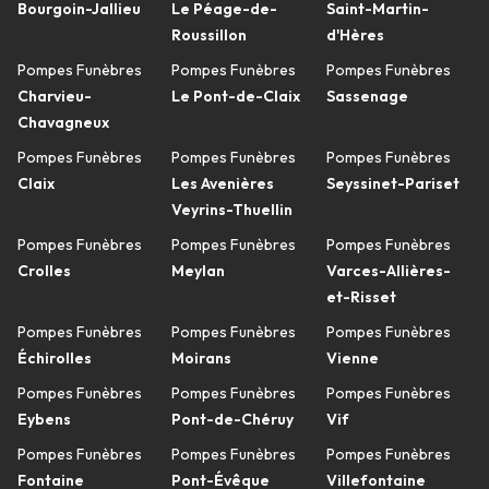
Bourgoin-Jallieu
Le Péage-de-
Saint-Martin-
Roussillon
d'Hères
Pompes Funèbres
Pompes Funèbres
Pompes Funèbres
Charvieu-
Le Pont-de-Claix
Sassenage
Chavagneux
Pompes Funèbres
Pompes Funèbres
Pompes Funèbres
Claix
Les Avenières
Seyssinet-Pariset
Veyrins-Thuellin
Pompes Funèbres
Pompes Funèbres
Pompes Funèbres
Crolles
Meylan
Varces-Allières-
et-Risset
Pompes Funèbres
Pompes Funèbres
Pompes Funèbres
Échirolles
Moirans
Vienne
Pompes Funèbres
Pompes Funèbres
Pompes Funèbres
Eybens
Pont-de-Chéruy
Vif
Pompes Funèbres
Pompes Funèbres
Pompes Funèbres
Fontaine
Pont-Évêque
Villefontaine