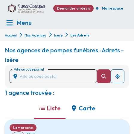
Demander un devis
Mon espace
Menu
Accueil
Nos Agences
Isère
Les Adrets
Nos agences de pompes funèbres : Adrets -
Isère
Ville ou code postal
1 agence trouvée :
Liste
Carte
La + proche