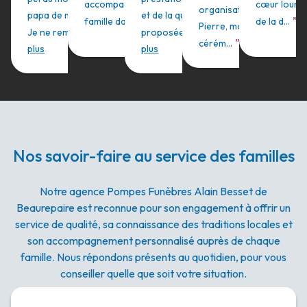
accompagne vraiment la
cœur lourd .
organisation. Merci à
papa de mes 2 enfants..
et de la qualité humaine
”
”
famille dans cett...
Lire plus
de la d...
L
Pierre, maître de
”
”
Je ne remercier...
Lire
proposée. Merci b...
Lire
”
cérém...
Lire plus
plus
plus
Nos savoir-faire au service des familles
Notre agence Pompes Funèbres Alain Besset de
Beaurepaire est reconnue pour son engagement à offrir un
service de qualité, sa connaissance des traditions locales et
son accompagnement personnalisé auprès de chaque
famille. Nous répondons présents au quotidien, pour vous
conseiller quelle que soit votre situation.