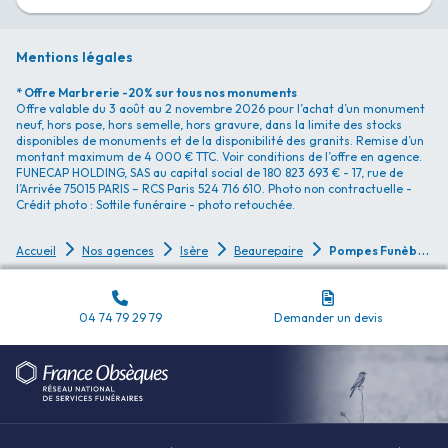
Mentions légales
* Offre Marbrerie -20% sur tous nos monuments
Offre valable du 3 août au 2 novembre 2026 pour l’achat d’un monument
neuf, hors pose, hors semelle, hors gravure, dans la limite des stocks
disponibles de monuments et de la disponibilité des granits. Remise d’un
montant maximum de 4 000 € TTC. Voir conditions de l’offre en agence.
FUNECAP HOLDING, SAS au capital social de 180 823 693 € - 17, rue de
l’Arrivée 75015 PARIS – RCS Paris 524 716 610. Photo non contractuelle -
Crédit photo : Sottile funéraire - photo retouchée.
P
ompes Funèbres Pompes Funèbres Alain Besset - Beaurepaire
Accueil
Nos agences
Isère
Beaurepaire
04 74 79 29 79
Demander un devis