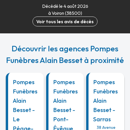
Décédé le 4 août 2026
à Voiron (38500)
Voir tous les avis de décès
Découvrir les agences Pompes
Funèbres Alain Besset à proximité
Pompes
Pompes
Pompes
Funèbres
Funèbres
Funèbres
Alain
Alain
Alain
Besset -
Besset -
Besset -
Le
Pont-
Sarras
Péage-
Évêque
38 Avenue