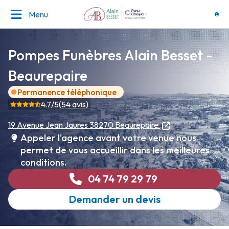
Menu
Pompes Funèbres Alain Besset -
Beaurepaire
Permanence téléphonique
4.7
/5
(
54
avis)
19 Avenue Jean Jaures
38270 Beaurepaire
Appeler l'agence avant votre venue nous
permet de vous accueillir dans les meilleures
conditions.
04 74 79 29 79
Demander un devis