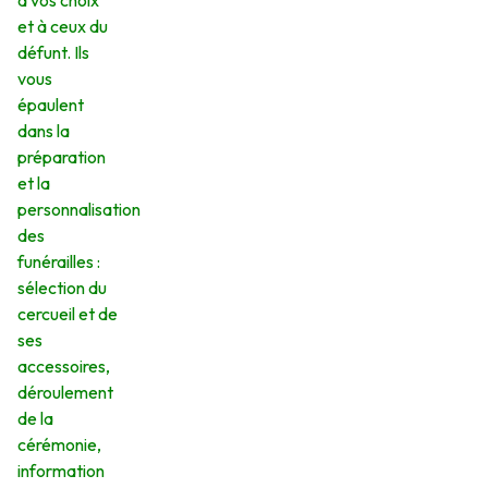
à vos choix
et à ceux du
défunt. Ils
vous
épaulent
dans la
préparation
et la
personnalisation
des
funérailles :
sélection du
cercueil et de
ses
accessoires,
déroulement
de la
cérémonie,
information