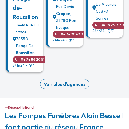
Du Vivarais
,
de-
Rue Denis
07370
Crapon
,
Roussillon
Sarras
38780
Pont
14-16 Rue Du
04 75 23 15 70
Eveque
24h/24 - 7j/7
Stade
,
04 74 20 42 00
38550
24h/24 - 7j/7
Peage De
Roussillon
04 74 86 20 51
24h/24 - 7j/7
Voir plus d'agences
Réseau National
Les Pompes Funèbres Alain Besset
font partie du réseau France