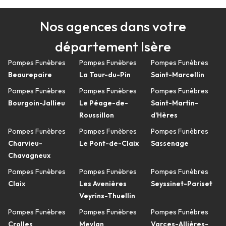
Nos agences dans votre
département Isère
Pompes Funèbres
Pompes Funèbres
Pompes Funèbres
Beaurepaire
La Tour-du-Pin
Saint-Marcellin
Pompes Funèbres
Pompes Funèbres
Pompes Funèbres
Bourgoin-Jallieu
Le Péage-de-
Saint-Martin-
Roussillon
d'Hères
Pompes Funèbres
Pompes Funèbres
Pompes Funèbres
Charvieu-
Le Pont-de-Claix
Sassenage
Chavagneux
Pompes Funèbres
Pompes Funèbres
Pompes Funèbres
Claix
Les Avenières
Seyssinet-Pariset
Veyrins-Thuellin
Pompes Funèbres
Pompes Funèbres
Pompes Funèbres
Crolles
Meylan
Varces-Allières-