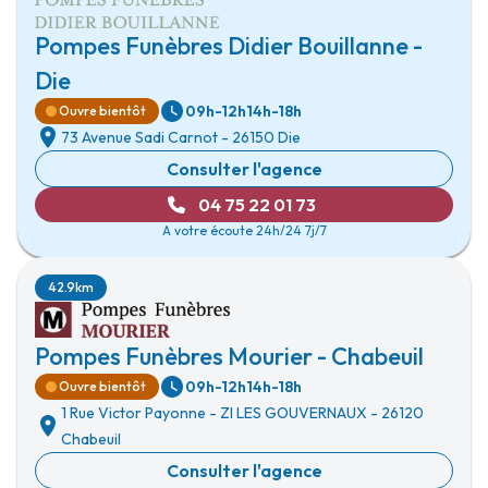
Pompes Funèbres Didier Bouillanne -
Die
09h-12h
14h-18h
Ouvre bientôt
73 Avenue Sadi Carnot
-
26150 Die
Consulter l'agence
04 75 22 01 73
A votre écoute 24h/24 7j/7
42.9km
Pompes Funèbres Mourier - Chabeuil
09h-12h
14h-18h
Ouvre bientôt
1 Rue Victor Payonne
-
ZI LES GOUVERNAUX
-
26120
Chabeuil
Consulter l'agence