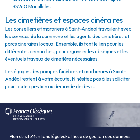
38260 Marcilloles
Les cimetières et espaces cinéraires
Les conseillers et marbriers à Saint-Andéol travaillent avec
les services de la commune et les agents des cimetières et
parcs cinéraires locaux. Ensemble, ils font le lien pour les
différentes démarches, pour organiser les obsèques et les
éventuels travaux de cimetière nécessaires.
Les équipes des pompes funèbres et marbreries à Saint-
Andéol restent à votre écoute. N'hésitez pas à les solliciter
pour toute question ou demande de devis.
Plan du site
Mentions légales
Politique de gestion des données