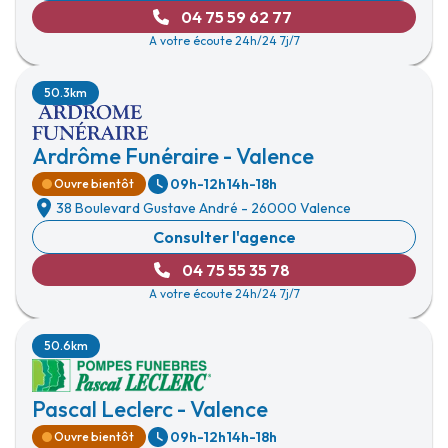
04 75 59 62 77
A votre écoute 24h/24 7j/7
50.3km
Ardrôme Funéraire - Valence
09h-12h
14h-18h
Ouvre bientôt
38 Boulevard Gustave André
-
26000 Valence
Consulter l'agence
04 75 55 35 78
A votre écoute 24h/24 7j/7
50.6km
Pascal Leclerc - Valence
09h-12h
14h-18h
Ouvre bientôt