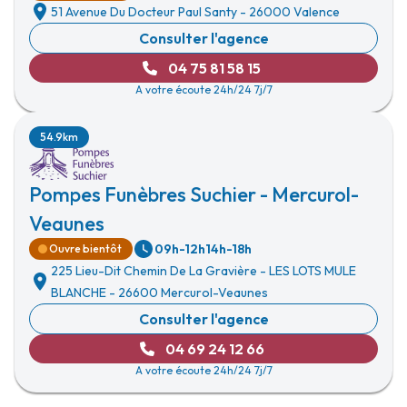
51 Avenue Du Docteur Paul Santy
-
26000 Valence
Consulter l'agence
04 75 81 58 15
A votre écoute 24h/24 7j/7
54.9km
Pompes Funèbres Suchier - Mercurol-
Veaunes
09h-12h
14h-18h
Ouvre bientôt
225 Lieu-Dit Chemin De La Gravière
-
LES LOTS MULE
BLANCHE
-
26600 Mercurol-Veaunes
Consulter l'agence
04 69 24 12 66
A votre écoute 24h/24 7j/7