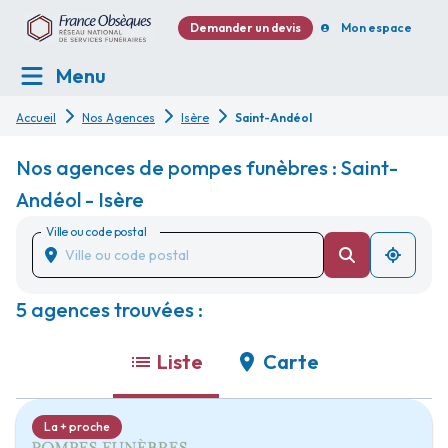
Demander un devis
Mon espace
Menu
Accueil
Nos Agences
Isère
Saint-Andéol
Nos agences de pompes funèbres : Saint-
Andéol - Isère
Ville ou code postal
5 agences trouvées :
Liste
Carte
La + proche